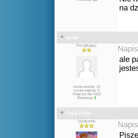
na d
siwek
Początkujący
Napis
ale p
jeste
Liczba postów: 15
Liczba wątków: 0
Dołączył: Apr 2019
Reputacja:
1
Poke Polak
Użytkownik
Napis
Pisze