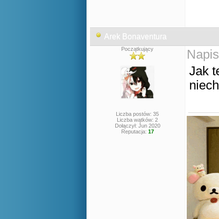
Arek Bonaventura
Początkujący
Napis
Jak t
niech
Liczba postów: 35
Liczba wątków: 2
Dołączył: Jun 2020
Reputacja:
17