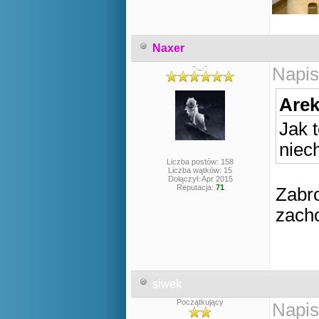
Naxer
-._.-
Napis
Arek
Jak t
niech
Liczba postów: 158
Liczba wątków: 15
Dołączył: Apr 2015
Reputacja:
71
Zabro
zach
siwek
Początkujący
Napis