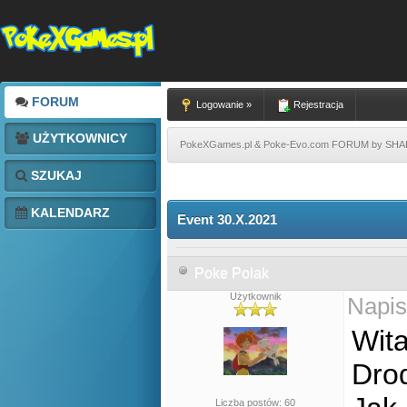
FORUM
Logowanie »
Rejestracja
UŻYTKOWNICY
PokeXGames.pl & Poke-Evo.com FORUM by SH
SZUKAJ
KALENDARZ
Event 30.X.2021
Poke Polak
Użytkownik
Napis
Wita
Drod
Liczba postów: 60