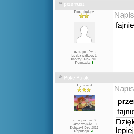
przemusz
Początkujący
Napis
fajni
Liczba postów: 9
Liczba wątków: 1
Dołączył: May 2019
Reputacja:
3
Poke Polak
Użytkownik
Napis
prze
fajn
Dzięk
Liczba postów: 60
Liczba wątków: 11
Dołączył: Dec 2017
lepie
Reputacja:
26