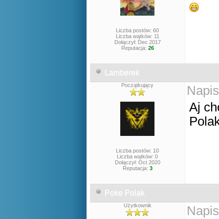
Liczba postów: 60
Liczba wątków: 11
Dołączył: Dec 2017
Reputacja:
26
Lamberek
Początkujący
Napis
Aj ch
Pola
Liczba postów: 10
Liczba wątków: 0
Dołączył: Oct 2020
Reputacja:
3
Poke Polak
Użytkownik
Napis