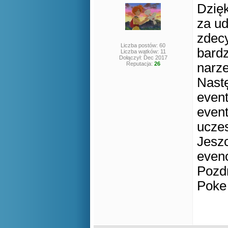
Dzię
za ud
zdecy
Liczba postów: 60
bardz
Liczba wątków: 11
Dołączył: Dec 2017
Reputacja:
26
narze
Nast
event
event
ucze
Jeszc
even
Pozd
Poke