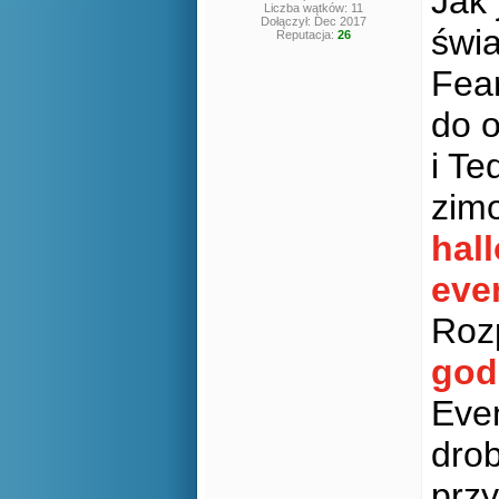
Jak 
Liczba wątków: 11
Dołączył: Dec 2017
świa
Reputacja:
26
Fear
do o
i Te
zim
hal
eve
Roz
god
Eve
drob
przy