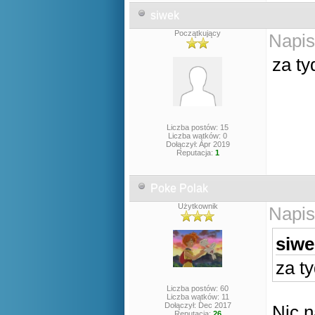
siwek
Początkujący
Napis
za ty
Liczba postów: 15
Liczba wątków: 0
Dołączył: Apr 2019
Reputacja:
1
Poke Polak
Użytkownik
Napis
siwe
za t
Liczba postów: 60
Liczba wątków: 11
Dołączył: Dec 2017
Nic n
Reputacja:
26