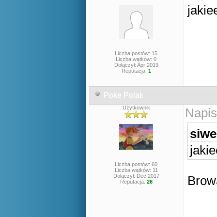
jakie
Liczba postów: 15
Liczba wątków: 0
Dołączył: Apr 2019
Reputacja:
1
Poke Polak
Użytkownik
Napis
siwe
jaki
Liczba postów: 60
Liczba wątków: 11
Dołączył: Dec 2017
Brow
Reputacja:
26