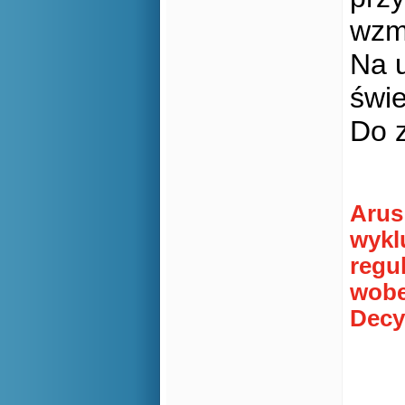
wzm
Na u
świ
Do 
Arus
wykl
regu
wobe
Decy