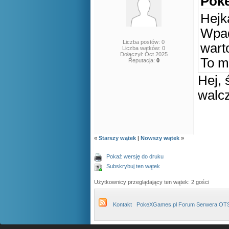
Poke
Hejk
Wpad
Liczba postów: 0
warto
Liczba wątków: 0
Dołączył: Oct 2025
To m
Reputacja:
0
Hej, 
walcz
«
Starszy wątek
|
Nowszy wątek
»
Pokaż wersję do druku
Subskrybuj ten wątek
Użytkownicy przeglądający ten wątek: 2 gości
Kontakt
PokeXGames.pl Forum Serwera OT