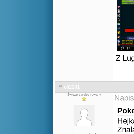
Z Lug
oli2291
Świeżo zarejestrowany
Napis
Poke
Hejk
Znal