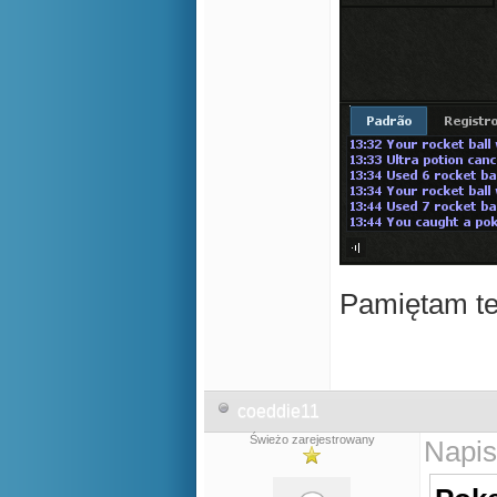
geometry dash lit
Pamiętam te
coeddie11
Świeżo zarejestrowany
Napis