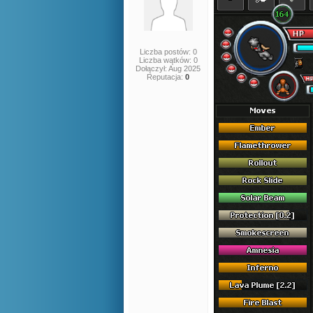
Liczba postów: 0
Liczba wątków: 0
Dołączył: Aug 2025
Reputacja:
0