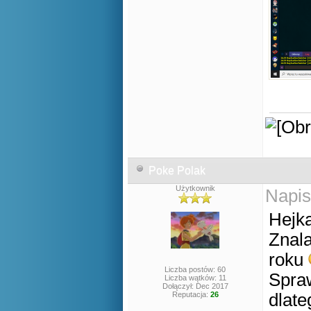
Poke Polak
Użytkownik
Napis
Hejka
Znala
roku
Liczba postów: 60
Spraw
Liczba wątków: 11
Dołączył: Dec 2017
Reputacja:
26
dlate