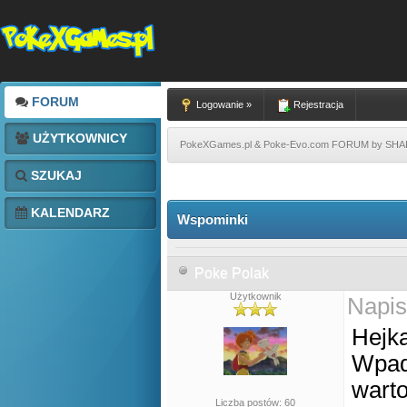
FORUM
Logowanie »
Rejestracja
UŻYTKOWNICY
PokeXGames.pl & Poke-Evo.com FORUM by SH
SZUKAJ
KALENDARZ
Wspominki
Poke Polak
Użytkownik
Napis
Hejka
Wpadł
warto
Liczba postów: 60