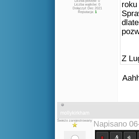
Liczba postów: 0
rok
Liczba wątków: 0
Dołączył: Dec 2021
Spra
Reputacja:
1
dlat
pozw
Z Lug
Aahh
mollykirkham
Świeżo zarejestrowany
Napisano 06