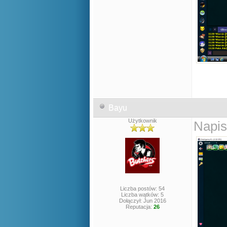
Bayu
Użytkownik
Napis
Liczba postów: 54
Liczba wątków: 5
Dołączył: Jun 2016
Reputacja:
26