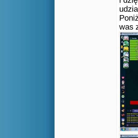
i dzi
udzia
Poni
was 