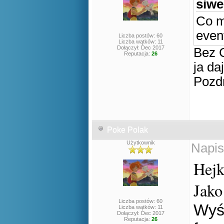
siwe
Co m
even
Liczba postów: 60
Liczba wątków: 11
Dołączył: Dec 2017
Bez C
Reputacja:
26
ja da
Pozd
Poke Polak
Użytkownik
Napis
Hejk
Jako
Liczba postów: 60
Wyśl
Liczba wątków: 11
Dołączył: Dec 2017
Reputacja:
26