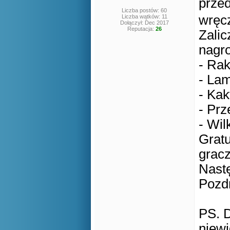
przed
Liczba postów: 60
wręcz
Liczba wątków: 11
Dołączył: Dec 2017
Reputacja:
26
Zalic
nagro
- Rak
- La
- Kak
- Pr
- Wil
Gratu
grac
Nast
Pozd
PS. D
niew