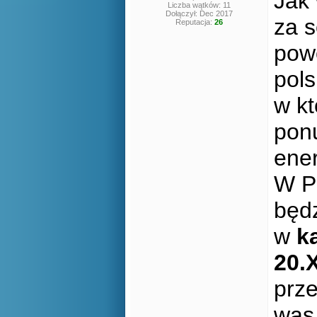
Jak 
Liczba wątków: 11
Dołączył: Dec 2017
za s
Reputacja:
26
powo
pols
w kt
ponu
ener
W P
będ
w
k
20.X
prz
was