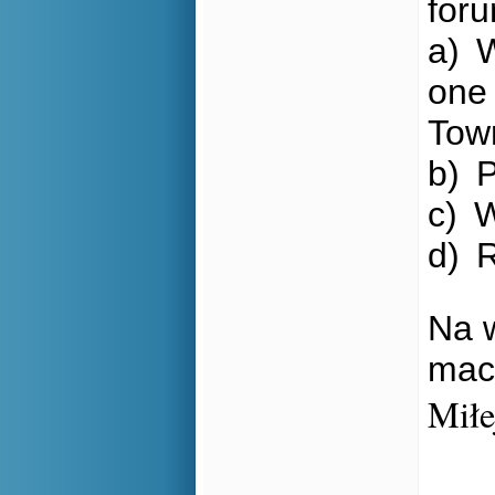
foru
a)
W
one
Tow
b)
P
c)
W
d)
R
Na 
maci
Miłe