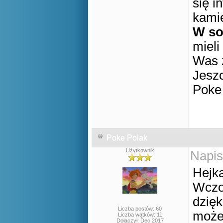
się i
kami
W so
miel
Was 
Jesz
Poke
Poke Polak
Użytkownik
Napis
Hejka
Wczor
dzię
Liczba postów: 60
może
Liczba wątków: 11
Dołączył: Dec 2017