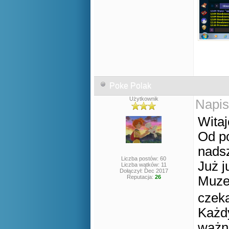
Poke Polak
Użytkownik
Napis
Witaj
Od po
nadsz
Liczba postów: 60
Już j
Liczba wątków: 11
Dołączył: Dec 2017
Reputacja:
26
Muze
czek
Każdy
ważną