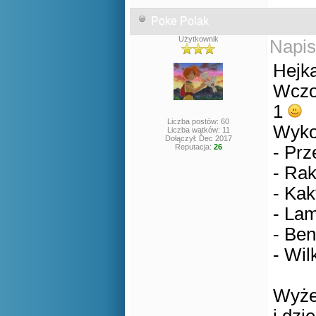
Poke Polak
Użytkownik
Napis
Hejka
Wczor
1
Liczba postów: 60
Wyko
Liczba wątków: 11
Dołączył: Dec 2017
Reputacja:
26
- Pr
- Rak
- Kak
- La
- Be
- Wil
Wyże