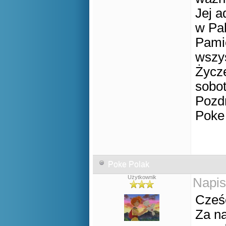
Jej a
w Pal
Pamię
wszy
Życz
sobot
Pozd
Poke
Poke Polak
Użytkownik
Napis
Cześ
Za n