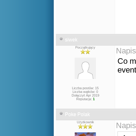
siwek
Początkujący
Napis
Co my
even
Liczba postów: 15
Liczba wątków: 0
Dołączył: Apr 2019
Reputacja:
1
Poke Polak
Użytkownik
Napis