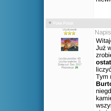
Poke Polak
Użytkownik
Napis
Witaj
Już 
zrob
Liczba postów: 60
osta
Liczba wątków: 11
Dołączył: Dec 2017
Reputacja:
26
liczy
Tym 
Burt
niegd
kamie
wszys