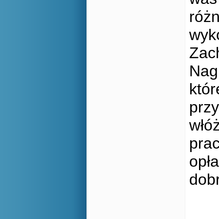
różn
wyko
Zach
Nagr
któr
przy
włó
prac
opła
dob