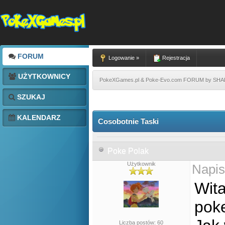
FORUM
Logowanie »
Rejestracja
UŻYTKOWNICY
PokeXGames.pl & Poke-Evo.com FORUM by SH
SZUKAJ
KALENDARZ
Cosobotnie Taski
Poke Polak
Użytkownik
Napis
Wita
pok
Liczba postów: 60