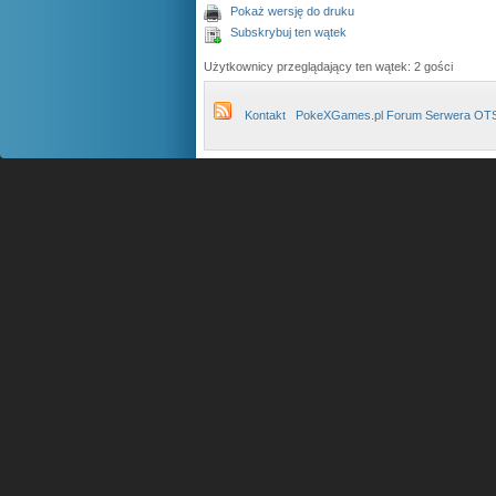
Pokaż wersję do druku
Subskrybuj ten wątek
Użytkownicy przeglądający ten wątek: 2 gości
Kontakt
PokeXGames.pl Forum Serwera OT