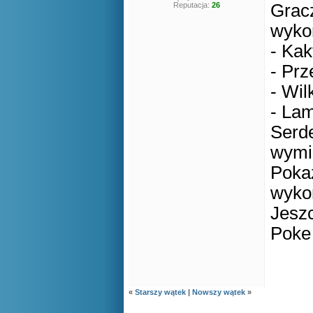
Reputacja:
26
Gracz
wykon
- Kak
- Pr
- Wil
- La
Serde
wymi
Pokaz
wykon
Jeszc
Poke
«
Starszy wątek
|
Nowszy wątek
»