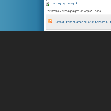
Subskrybuj ten wątek
Użytkownicy przeglądający ten wątek: 2 gości
Kontakt
PokeXGames.pl Forum Serwera OT