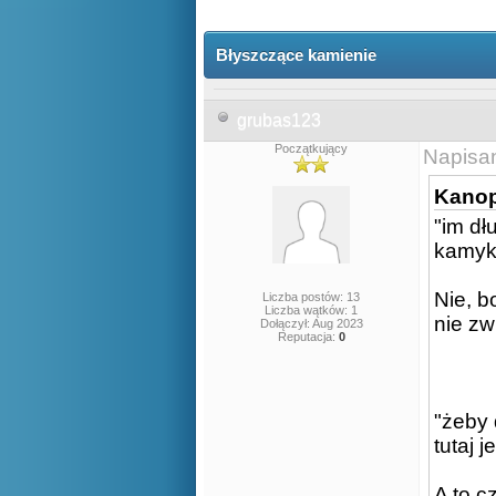
Błyszczące kamienie
grubas123
Początkujący
Napisa
Kanop
"im dł
kamyka
Nie, b
Liczba postów: 13
Liczba wątków: 1
nie zw
Dołączył: Aug 2023
Reputacja:
0
"żeby 
tutaj j
A to c