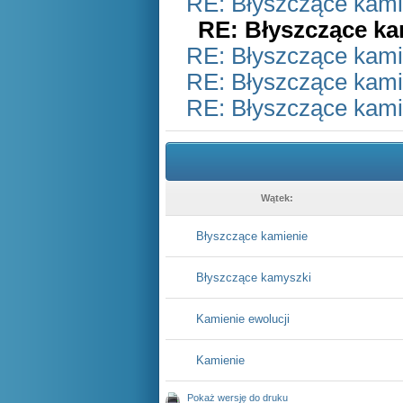
RE: Błyszczące kami
RE: Błyszczące ka
RE: Błyszczące kami
RE: Błyszczące kami
RE: Błyszczące kami
Wątek:
Błyszczące kamienie
Błyszczące kamyszki
Kamienie ewolucji
Kamienie
Pokaż wersję do druku