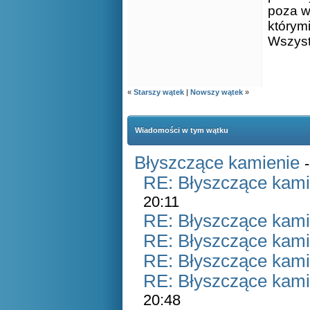
poza w
którym
Wszyst
«
Starszy wątek
|
Nowszy wątek
»
Wiadomości w tym wątku
Błyszczące kamienie
RE: Błyszczące kami
20:11
RE: Błyszczące kami
RE: Błyszczące kami
RE: Błyszczące kami
RE: Błyszczące kami
20:48