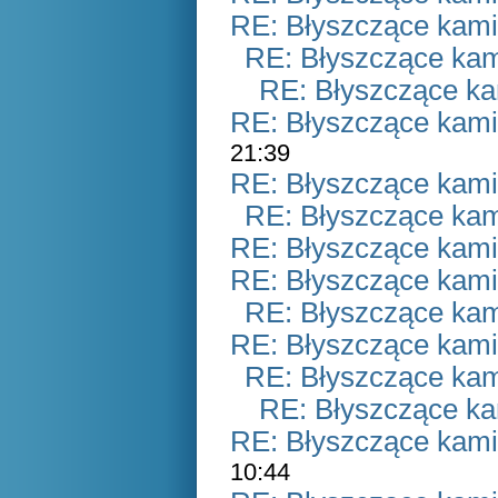
RE: Błyszczące kami
RE: Błyszczące kam
RE: Błyszczące ka
RE: Błyszczące kami
21:39
RE: Błyszczące kami
RE: Błyszczące kam
RE: Błyszczące kami
RE: Błyszczące kami
RE: Błyszczące kam
RE: Błyszczące kami
RE: Błyszczące kam
RE: Błyszczące ka
RE: Błyszczące kami
10:44