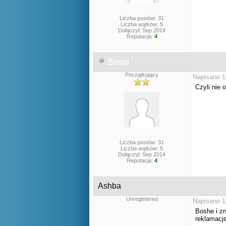
Liczba postów: 31
Liczba wątków: 5
Dołączył: Sep 2014
Reputacja:
4
Blood
Początkujący
Napisano 1
Czyli nie 
Liczba postów: 31
Liczba wątków: 5
Dołączył: Sep 2014
Reputacja:
4
Ashba
Unregistered
Napisano 1
Boshe i z
reklamacj