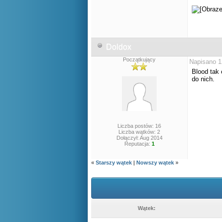
Doldox
Początkujący
Napisano 1
Blood tak 
do nich.
Liczba postów: 16
Liczba wątków: 2
Dołączył: Aug 2014
Reputacja:
1
«
Starszy wątek
|
Nowszy wątek
»
Wątek: