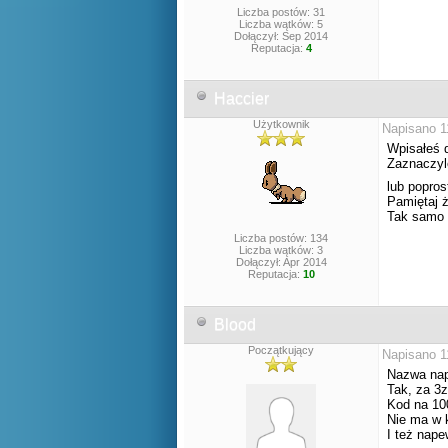
Liczba postów: 31
Liczba wątków: 5
Dołączył: Sep 2014
Reputacja:
4
Haccier
Użytkownik
Napisano 1
Wpisałeś 
Zaznaczyl
lub popros
Pamiętaj 
Tak samo "
Liczba postów: 134
Liczba wątków: 3
Dołączył: Apr 2014
Reputacja:
10
Blood
Początkujący
Napisano 1
Nazwa nap
Tak, za 3z
Kod na 10
Nie ma w k
I też nape