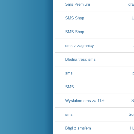
Sms Premium
dra
SMS Shop
U
SMS Shop
sms z zagranicy
Bledna tresc sms
sms
SMS
Wysłałem sms za 11zł
S
sms
So
Błąd z sms'em
Hu