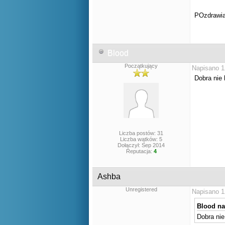
POzdrawi
Blood
Początkujący
Napisano 1
Dobra nie 
Liczba postów: 31
Liczba wątków: 5
Dołączył: Sep 2014
Reputacja:
4
Ashba
Unregistered
Napisano 1
Blood nap
Dobra nie