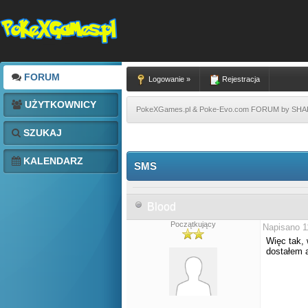
FORUM
Logowanie »
Rejestracja
UŻYTKOWNICY
PokeXGames.pl & Poke-Evo.com FORUM by SH
SZUKAJ
KALENDARZ
SMS
Blood
Początkujący
Napisano 1
Więc tak,
dostałem a