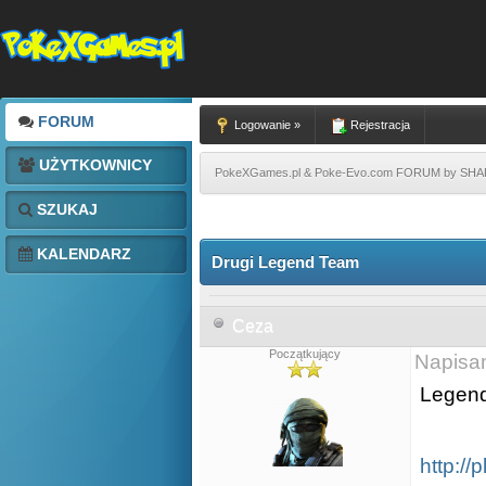
FORUM
Logowanie »
Rejestracja
UŻYTKOWNICY
PokeXGames.pl & Poke-Evo.com FORUM by SH
SZUKAJ
KALENDARZ
Drugi Legend Team
Ceza
Początkujący
Napisa
Legend
http:/