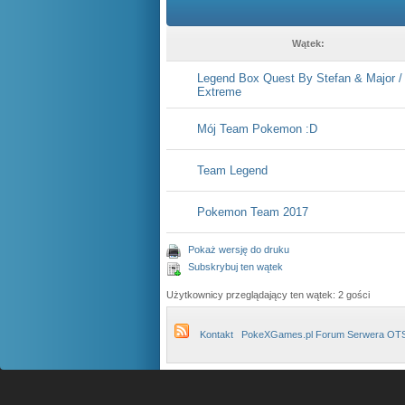
Wątek:
Legend Box Quest By Stefan & Major / 
Extreme
Mój Team Pokemon :D
Team Legend
Pokemon Team 2017
Pokaż wersję do druku
Subskrybuj ten wątek
Użytkownicy przeglądający ten wątek: 2 gości
Kontakt
PokeXGames.pl Forum Serwera OT