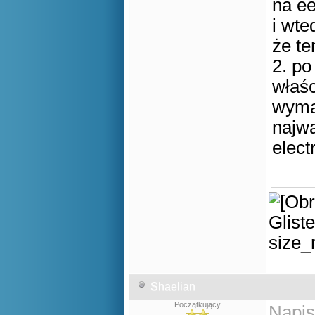
na ee
i wte
że te
2. po
właśc
wymag
najwa
elect
Shaelian
Początkujący
Napis