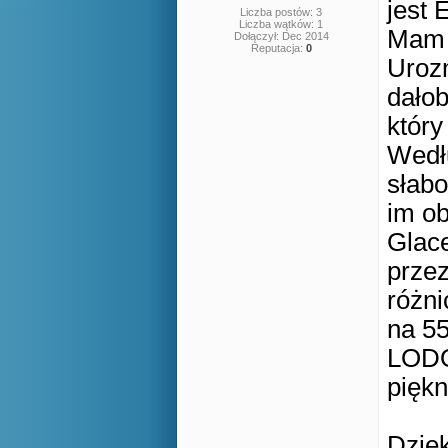
jest 
Liczba postów: 3
Liczba wątków: 1
Mam n
Dołączył: Dec 2014
Reputacja:
0
Urozm
dałob
który
Wedłu
słabo
im o
Glac
przez
różn
na 55
LODO
piękn
Dzięk