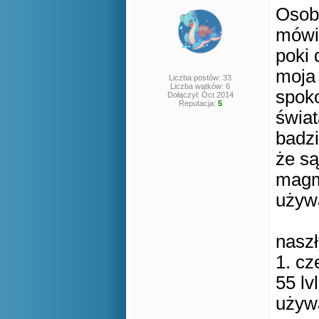
Osobi
mówią
poki 
moja 
Liczba postów: 33
Liczba wątków: 6
spok
Dołączył: Oct 2014
Reputacja:
5
świat
badzi
że są
magmo
używa
naszł
1. cz
55 lv
używa