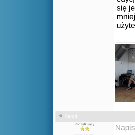
się j
mniej
użyte
Blood
Początkujący
Napis