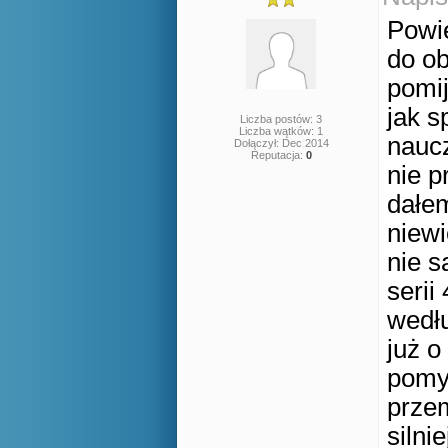
Powie
do ob
pomi
jak s
Liczba postów: 3
Liczba wątków: 1
nauc
Dołączył: Dec 2014
Reputacja:
0
nie p
dałem
niewi
nie s
serii
wedłu
już o
pomys
przem
silni