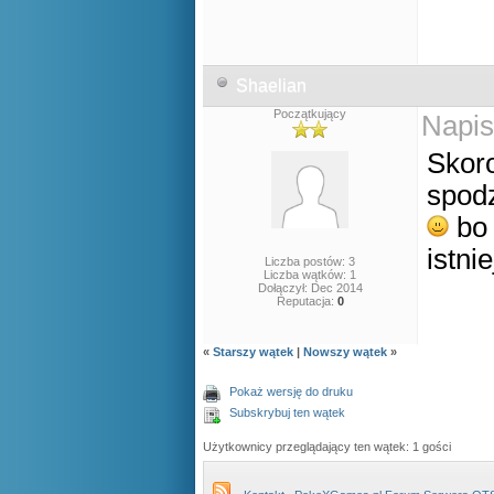
Shaelian
Początkujący
Napis
Skoro
spod
bo 
istni
Liczba postów: 3
Liczba wątków: 1
Dołączył: Dec 2014
Reputacja:
0
«
Starszy wątek
|
Nowszy wątek
»
Pokaż wersję do druku
Subskrybuj ten wątek
Użytkownicy przeglądający ten wątek: 1 gości