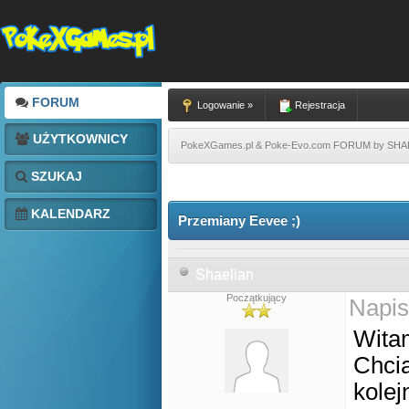
FORUM
Logowanie »
Rejestracja
UŻYTKOWNICY
PokeXGames.pl & Poke-Evo.com FORUM by SH
SZUKAJ
KALENDARZ
Przemiany Eevee ;)
Shaelian
Początkujący
Napis
Wita
Chci
kole