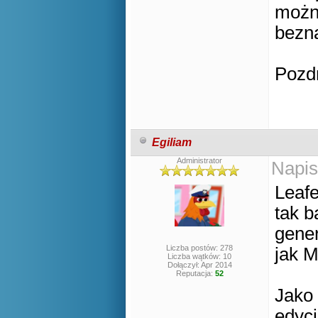
można
bezna
Pozd
Egiliam
Administrator
Napis
Leafe
tak b
gener
Liczba postów: 278
jak M
Liczba wątków: 10
Dołączył: Apr 2014
Reputacja:
52
Jako 
edycj