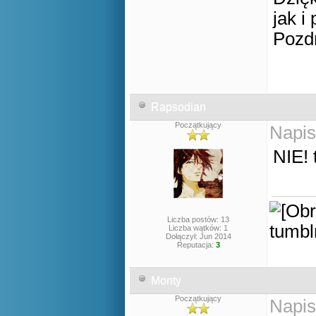
jak i
Pozd
Rapsodian
Początkujący
Napis
NIE! 
Liczba postów: 13
Liczba wątków: 1
Dołączył: Jun 2014
Reputacja:
3
Monty
Początkujący
Napis