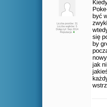
Kiedy
Poke-
być w
zwykł
Liczba postów: 31
Liczba wątków: 5
wtedy
Dołączył: Sep 2014
Reputacja:
4
się p
by gr
począ
nowyc
jak n
jaki
każd
wstr