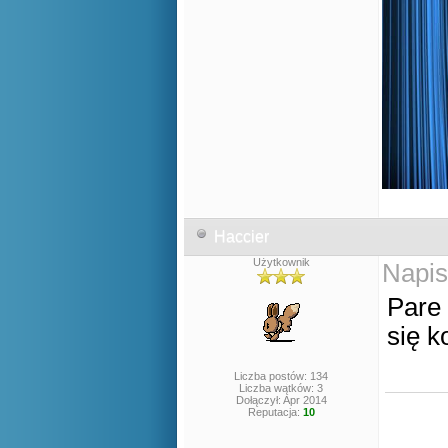
Haccier
Użytkownik
Napis
Pare
się k
Liczba postów: 134
Liczba wątków: 3
Dołączył: Apr 2014
Reputacja:
10