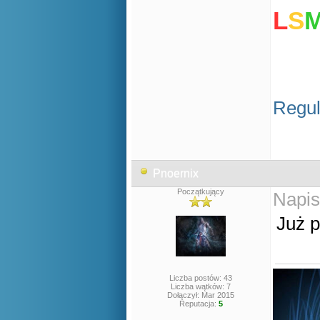
L
S
Regul
Pnoernix
Początkujący
Napis
Już p
Liczba postów: 43
Liczba wątków: 7
Dołączył: Mar 2015
Reputacja:
5