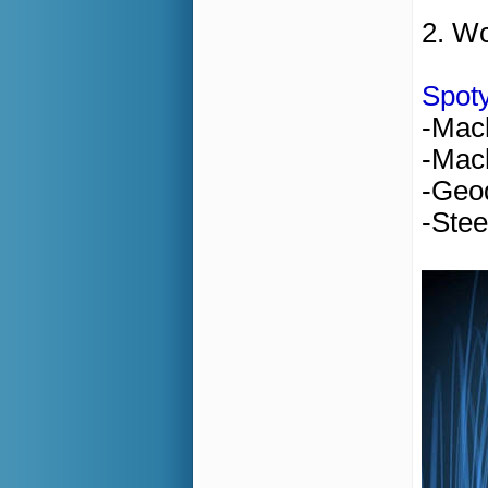
2. W
Spot
-Mac
-Mac
-Geo
-Stee