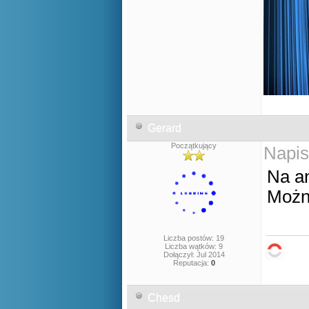
Gerard
Początkujący
Napis
Na a
Można
Liczba postów: 19
Liczba wątków: 9
Dołączył: Jul 2014
Reputacja:
0
Chesd