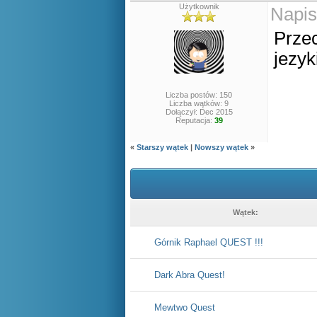
Użytkownik
Napis
Przec
jezyk
Liczba postów: 150
Liczba wątków: 9
Dołączył: Dec 2015
Reputacja:
39
«
Starszy wątek
|
Nowszy wątek
»
Wątek:
Górnik Raphael QUEST !!!
Dark Abra Quest!
Mewtwo Quest