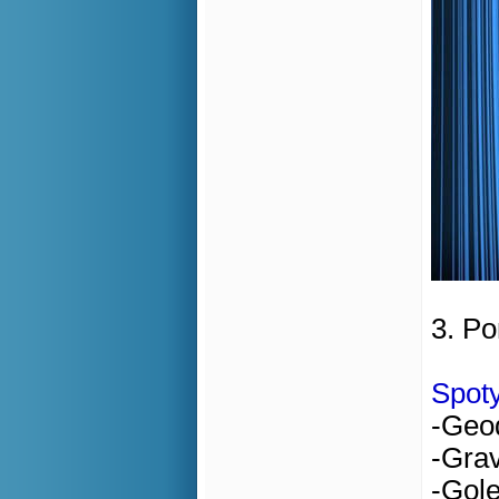
3. P
Spot
-Geo
-Grav
-Gol