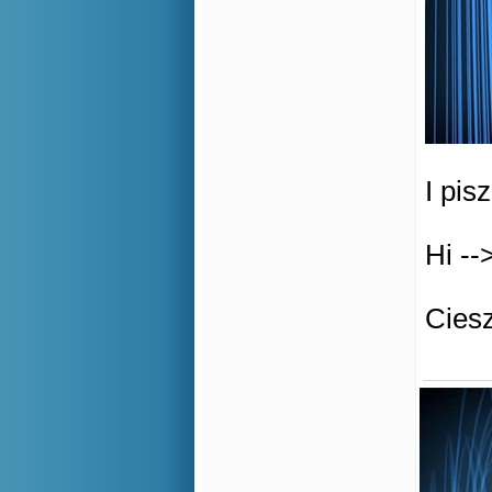
I pis
Hi --
Cies