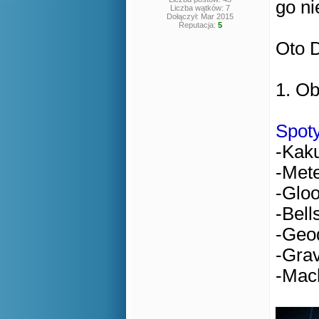
go ni
Liczba wątków: 7
Dołączył: Mar 2015
Reputacja:
5
Oto 
1. Ob
Spot
-Kak
-Met
-Glo
-Bell
-Geo
-Grav
-Mac