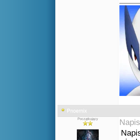
Pnoernix
Początkujący
Napis
Napi