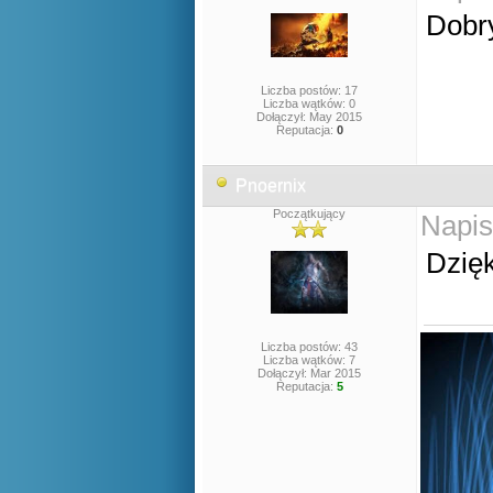
Dobr
Liczba postów: 17
Liczba wątków: 0
Dołączył: May 2015
Reputacja:
0
Pnoernix
Początkujący
Napis
Dzięk
Liczba postów: 43
Liczba wątków: 7
Dołączył: Mar 2015
Reputacja:
5