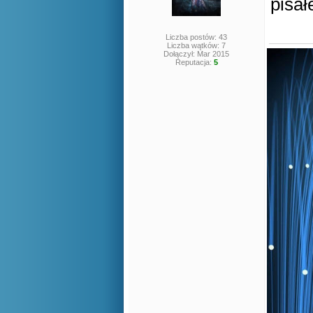
pisa
Liczba postów: 43
Liczba wątków: 7
Dołączył: Mar 2015
Reputacja:
5