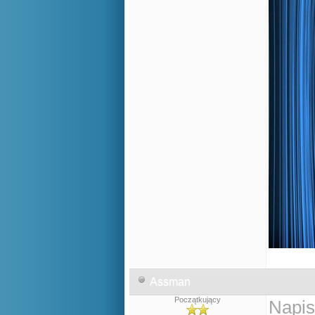
Assman
Początkujący
Napis