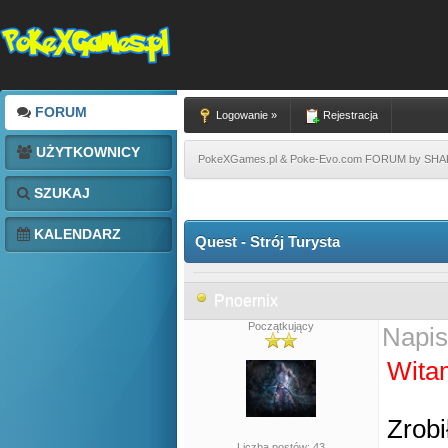
FORUM
Logowanie »
Rejestracja
UŻYTKOWNICY
PokeXGames.pl & Poke-Evo.com FORUM by SH
SZUKAJ
KALENDARZ
Quest - Strój Turysta
Pnoernix
Początkujący
Napis
Wita
Zrobi
Liczba postów: 43