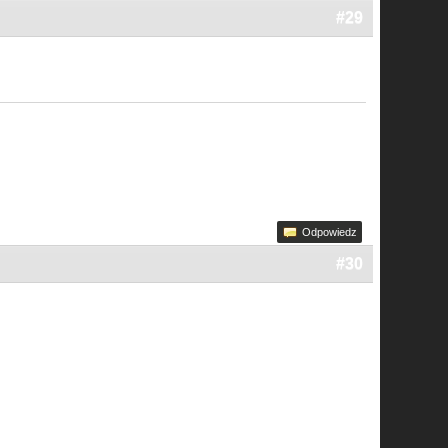
#29
Odpowiedz
#30