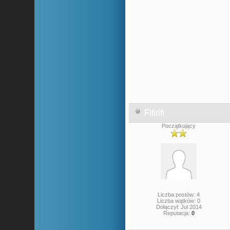
Fifirifi
Początkujący
Liczba postów: 4
Liczba wątków: 0
Dołączył: Jul 2014
Reputacja:
0