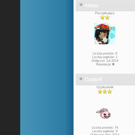
Adaaa
Początkujący
Liczba postów: 8
Liczba wątków: 1
Dołączył: Jul 2014
Reputacja:
0
OusterR
Użytkownik
Liczba postów: 74
Liczba wątków: 9
Dołączył: May 2014