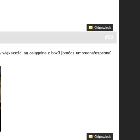
Odpowiedz
#22
 w większości są osiągalne z box3 [oprócz umbreona/espeona]
Odpowiedz