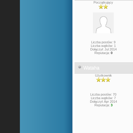
Początkujący
Liczba postów: 9
Liczba wątków: 1
Dołączył: Jul 2014
Reputacja:
0
Wataha
Użytkownik
Liczba postów: 70
Liczba wątków: 7
Dołączył: Apr 2014
Reputacja:
3