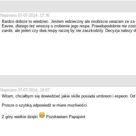
Napisano 07-07-2014, 17:36
Bardzo dobrze to wiedziec. Jestem wdzieczny ale osobiscie uwazam ze za
Eevee, dlatego też wnoszę o zrobienie jego respa. Prawdopodobnie nie zost
zarobi, ale jeden czy dwa respy raczej by nie zaszkodzily. Decyzja nalezy
Napisano 07-07-2014, 18:07
Witam, chciałbym się dowiedzieć jakie skille posiada umbreon i espeon. Od kt
Prosze o szybką odpowiedź w miare mozliwości.
Z góry wielkie dzięki
Pozdrawiam Papajoint