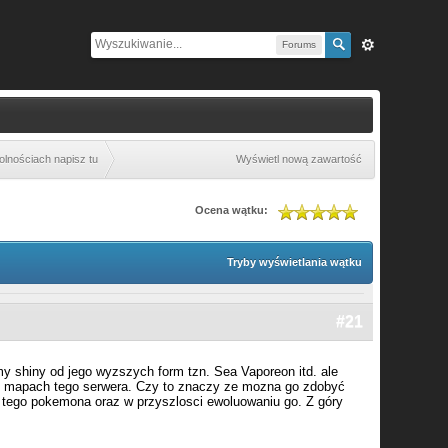
Forums
olnościach napisz tu
Wyświetl nową zawartość
Ocena wątku:
Tryby wyświetlania wątku
#21
y shiny od jego wyzszych form tzn. Sea Vaporeon itd. ale
ch mapach tego serwera. Czy to znaczy ze mozna go zdobyć
 tego pokemona oraz w przyszlosci ewoluowaniu go. Z góry