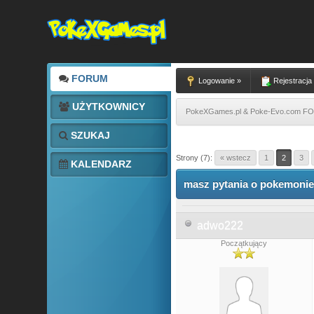
FORUM
Logowanie »
Rejestracja
UŻYTKOWNICY
PokeXGames.pl & Poke-Evo.com 
SZUKAJ
1 głosów - średnia: 5
1
2
3
4
5
Strony (7):
« wstecz
1
2
3
KALENDARZ
masz pytania o pokemonie 
adwo222
Początkujący