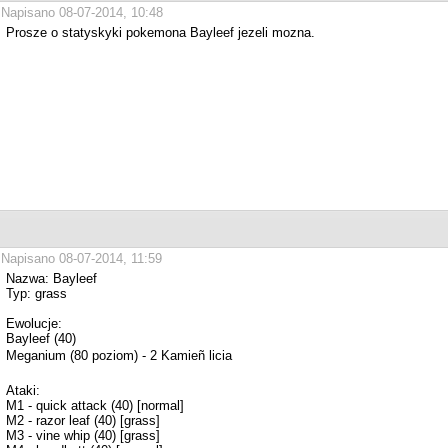
Napisano 08-07-2014, 10:48
Prosze o statyskyki pokemona Bayleef jezeli mozna.
Napisano 08-07-2014, 11:59
Nazwa: Bayleef
Typ: grass
Ewolucje:
Bayleef (40)
Meganium (80 poziom) - 2 Kamieñ licia
Ataki:
M1 - quick attack (40) [normal]
M2 - razor leaf (40) [grass]
M3 - vine whip (40) [grass]