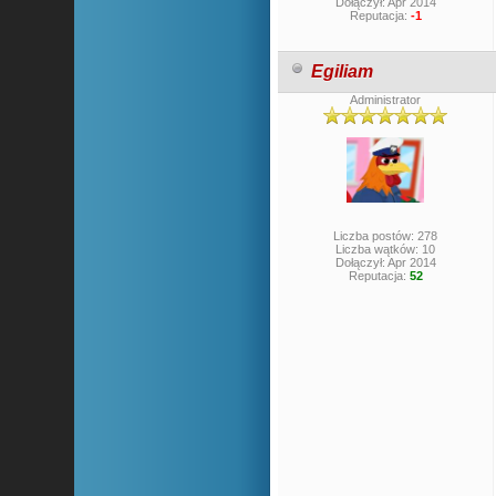
Dołączył: Apr 2014
Reputacja:
-1
Egiliam
Administrator
Liczba postów: 278
Liczba wątków: 10
Dołączył: Apr 2014
Reputacja:
52