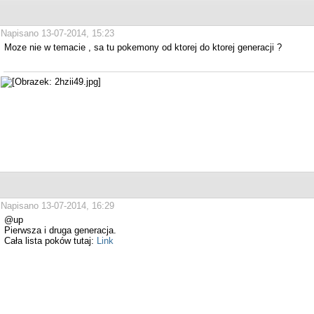
Napisano 13-07-2014, 15:23
Moze nie w temacie , sa tu pokemony od ktorej do ktorej generacji ?
Napisano 13-07-2014, 16:29
@up
Pierwsza i druga generacja.
Cała lista poków tutaj:
Link