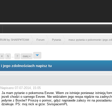
FORUM by SHARP#TEAM
Forum
Pytania
masz pytania o pokemonie i jego zd
4
5
...
7
dalej »
i jego zdolnościach napisz tu
Napisano 07-07-2014, 15:05
Ja mam pytanie o pokemona Eevee. Wiem ze istnieje poniewaz istnieją form
jezeli chodzi o samego Eevee. Nie widzialem jego respa nigdzie na zadny
jedynie z Boxów? Proszę o pomoc, gdyż naprawde zalezy mi na posiadaniu
dziekuje. PS: moj nick w grze: SivispacemPL