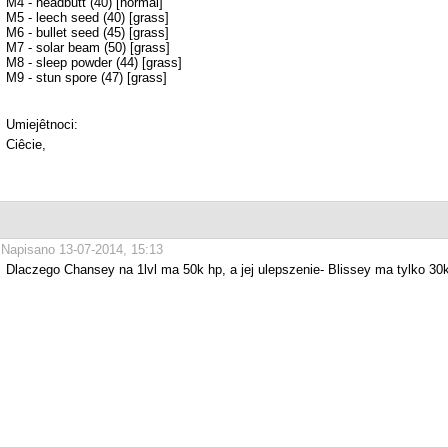
M4 - headbutt (40) [normal]
M5 - leech seed (40) [grass]
M6 - bullet seed (45) [grass]
M7 - solar beam (50) [grass]
M8 - sleep powder (44) [grass]
M9 - stun spore (47) [grass]
Umiejêtnoci:
Ciêcie,
Napisano 13-07-2014, 15:13
Dlaczego Chansey na 1lvl ma 50k hp, a jej ulepszenie- Blissey ma tylko 30