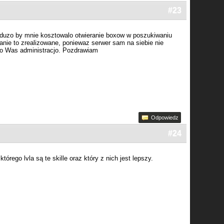
#23
 duzo by mnie kosztowalo otwieranie boxow w poszukiwaniu
anie to zrealizowane, poniewaz serwer sam na siebie nie
 do Was administracjo. Pozdrawiam
Odpowiedz
#24
órego lvla są te skille oraz który z nich jest lepszy.