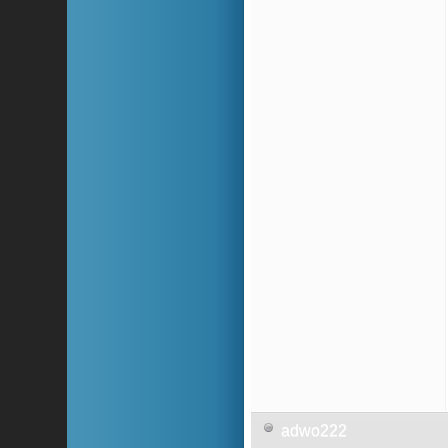
adwo222