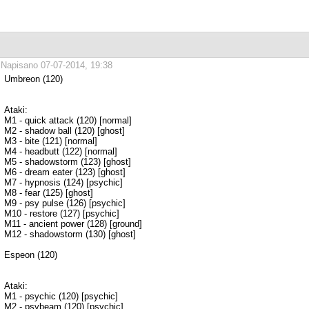
Napisano 07-07-2014, 19:38
Umbreon (120)
Ataki:
M1 - quick attack (120) [normal]
M2 - shadow ball (120) [ghost]
M3 - bite (121) [normal]
M4 - headbutt (122) [normal]
M5 - shadowstorm (123) [ghost]
M6 - dream eater (123) [ghost]
M7 - hypnosis (124) [psychic]
M8 - fear (125) [ghost]
M9 - psy pulse (126) [psychic]
M10 - restore (127) [psychic]
M11 - ancient power (128) [ground]
M12 - shadowstorm (130) [ghost]
Espeon (120)
Ataki:
M1 - psychic (120) [psychic]
M2 - psybeam (120) [psychic]