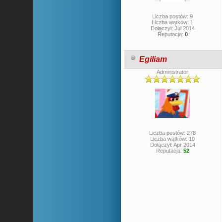
Liczba postów: 9
Liczba wątków: 1
Dołączył: Jul 2014
Reputacja:
0
Egiliam
Administrator
Liczba postów: 278
Liczba wątków: 10
Dołączył: Apr 2014
Reputacja:
52