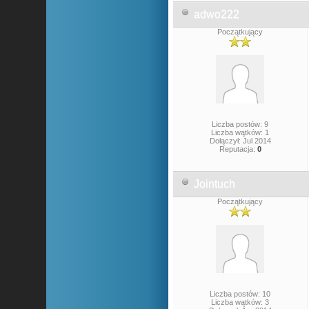
adwo222
Początkujący
Liczba postów: 9
Liczba wątków: 1
Dołączył: Jul 2014
Reputacja:
0
Jointuch
Początkujący
Liczba postów: 10
Liczba wątków: 3