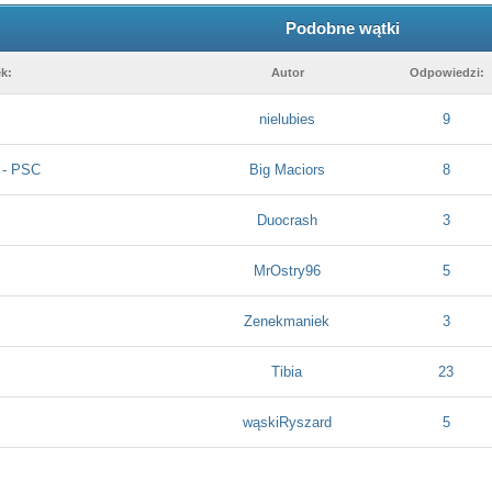
Podobne wątki
k:
Autor
Odpowiedzi:
nielubies
9
 - PSC
Big Maciors
8
Duocrash
3
MrOstry96
5
Zenekmaniek
3
Tibia
23
wąskiRyszard
5