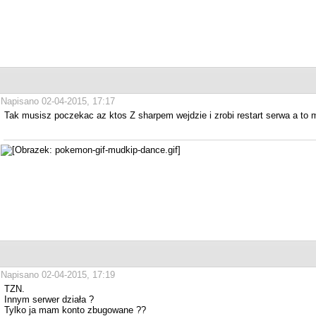
Napisano 02-04-2015, 17:17
Tak musisz poczekac az ktos Z sharpem wejdzie i zrobi restart serwa a to
Napisano 02-04-2015, 17:19
TZN.
Innym serwer działa ?
Tylko ja mam konto zbugowane ??