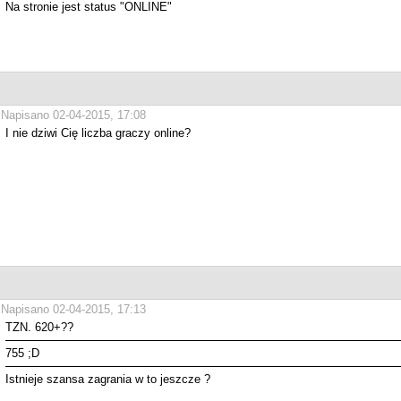
Na stronie jest status "ONLINE"
Napisano 02-04-2015, 17:08
I nie dziwi Cię liczba graczy online?
Napisano 02-04-2015, 17:13
TZN. 620+??
755 ;D
Istnieje szansa zagrania w to jeszcze ?