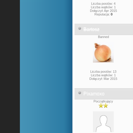
Liczba postów: 4
Liczba wątków: 1
Dołączył: Apr 2015
Reputacja:
0
Bartosz
Banned
Liczba postów: 13
Liczba wątków: 1
Dołączył: Mar 2015
Pixamoxo
Początkujący