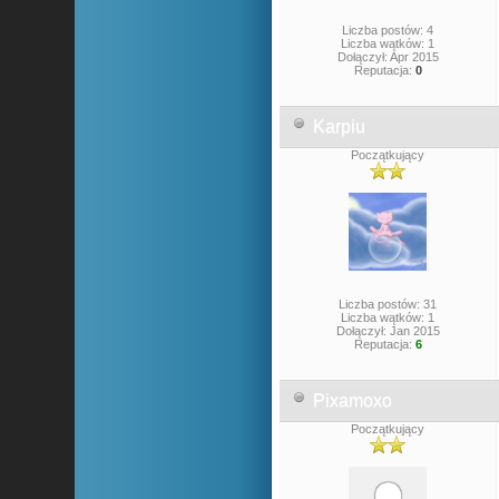
Liczba postów: 4
Liczba wątków: 1
Dołączył: Apr 2015
Reputacja:
0
Karpiu
Początkujący
Liczba postów: 31
Liczba wątków: 1
Dołączył: Jan 2015
Reputacja:
6
Pixamoxo
Początkujący