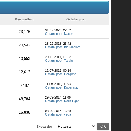
Wyświetleń:
Ostatni post
31-07-2020, 22:02
23,176
Ostatni post
:
Naxer
28-02-2018, 23:42
20,542
Ostatni post
:
Big Maciors
29-11-2017, 10:12
10,553
Ostatni post
:
Tarble
12-07-2017, 08:18
12,613
Ostatni post
:
Dargonn
11-08-2016, 09:53
9,187
Ostatni post
:
Koperasty
29-09-2014, 11:09
48,784
Ostatni post
:
Dark Light
08-09-2014, 16:38
15,838
Ostatni post
:
vega
Skocz do: