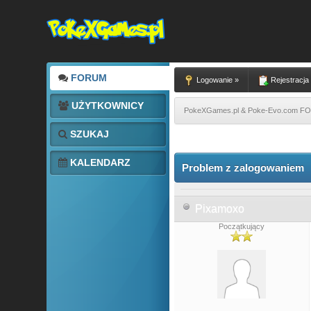
FORUM
Logowanie »
Rejestracja
UŻYTKOWNICY
PokeXGames.pl & Poke-Evo.com 
SZUKAJ
0 głosów - średnia: 0
1
2
3
4
5
KALENDARZ
Problem z zalogowaniem
Pixamoxo
Początkujący