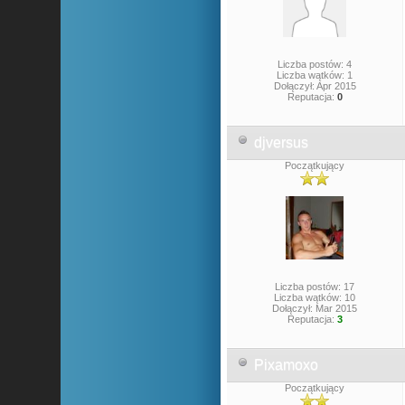
Liczba postów: 4
Liczba wątków: 1
Dołączył: Apr 2015
Reputacja:
0
djversus
Początkujący
Liczba postów: 17
Liczba wątków: 10
Dołączył: Mar 2015
Reputacja:
3
Pixamoxo
Początkujący