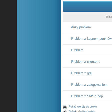
Wąte
duzy problem
Problem z kupnem punktów
Problem
Problem z clientem.
Problem z grą
Problem z zalogowaniem
Problem z SMS Shop
Pokaż wersję do druku
Subskrybuj ten wątek