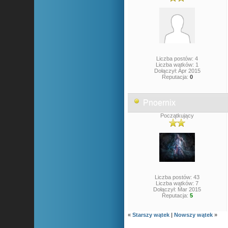
Liczba postów: 4
Liczba wątków: 1
Dołączył: Apr 2015
Reputacja:
0
Pnoernix
Początkujący
Liczba postów: 43
Liczba wątków: 7
Dołączył: Mar 2015
Reputacja:
5
«
Starszy wątek
|
Nowszy wątek
»