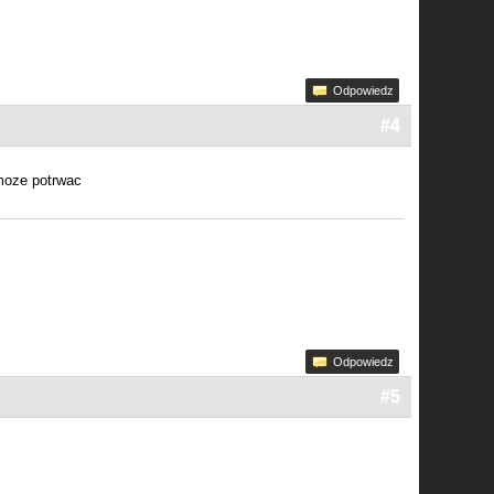
Odpowiedz
#4
 moze potrwac
Odpowiedz
#5