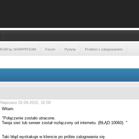
FORUM by SHARP#TEAM
Forum
Pytania
Problem z zalogowaniem
Napisano 02-04-2015, 16:58
Witam.
"Połączenie zostało utracone.
Twoja sieć lub serwer został rozłączony od internetu. (BŁĄD 10060). "
Taki błąd wyskakuje w kliencie po próbie zalogowania się.