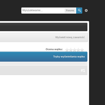
Forums
Wyświetl nową zawartość
Ocena wątku:
Tryby wyświetlania wątku
#1