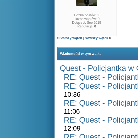
Liczba postów: 2
Liczba wątków: 0
Dołączył: Sep 2018
Reputacja:
0
«
Starszy wątek
|
Nowszy wątek
»
Wiadomości w tym wątku
Quest - Policjantka w
RE: Quest - Policjan
RE: Quest - Policjan
10:36
RE: Quest - Policjan
11:06
RE: Quest - Policjan
12:09
RE: Quest - Policjan