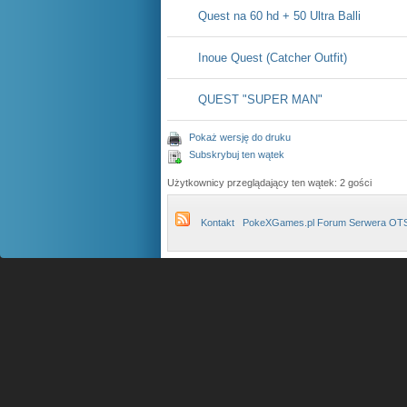
Quest na 60 hd + 50 Ultra Balli
Inoue Quest (Catcher Outfit)
QUEST "SUPER MAN"
Pokaż wersję do druku
Subskrybuj ten wątek
Użytkownicy przeglądający ten wątek: 2 gości
Kontakt
PokeXGames.pl Forum Serwera OT