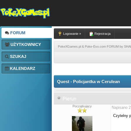
FORUM
Logowanie »
Rejestracja
UŻYTKOWNICY
PokeXGames.pl & Poke-Evo.com FORUM by SH
SZUKAJ
KALENDARZ
Quest - Policjantka w Cerulean
Pierun
Początkujący
Napisano 2
Czytelny 