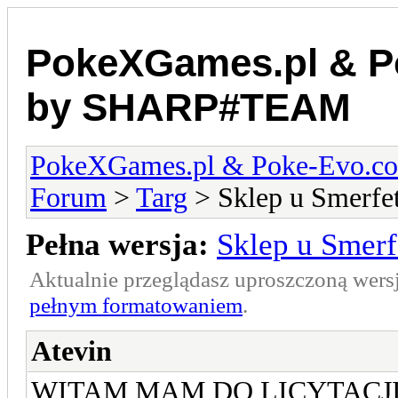
PokeXGames.pl & 
by SHARP#TEAM
PokeXGames.pl & Poke-Evo
Forum
>
Targ
> Sklep u Smerfe
Pełna wersja:
Sklep u Smerf
Aktualnie przeglądasz uproszczoną wers
pełnym formatowaniem
.
Atevin
WITAM MAM DO LICYTACJI 