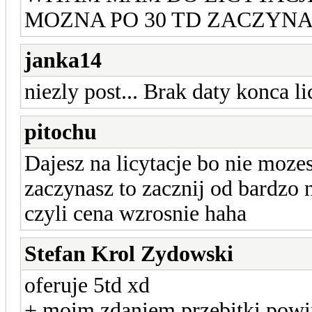
MOZNA PO 30 TD ZACZYNAMY 
janka14
niezly post... Brak daty konca l
pitochu
Dajesz na licytacje bo nie moze
zaczynasz to zacznij od bardzo n
czyli cena wzrosnie haha
Stefan Krol Zydowski
oferuje 5td xd
+ moim zdaniem przebitki powi