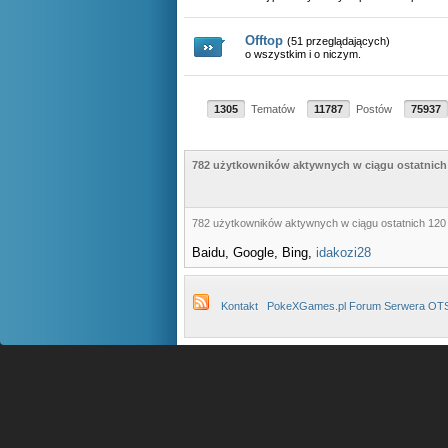
Nightmare
dobra sorki, przega
Offtop
(51 przeglądających)
zobaczymy w nastepnc
o wszystkim i o niczym.
Illyn
Już załatwione
Illyn
Tak sie nie bawimy...
1305
Tematów
11787
Postów
75937
Illyn
Dobra oddajcie pp
782 użytkowników aktywnych w ciągu ostatnich 1
zgłosić
782 użytkowników aktywnych w ciągu ostatnich 120 
Baidu, Google, Bing,
idakozi28
Kontakt
PokeXGames.pl Forum Serwera OT