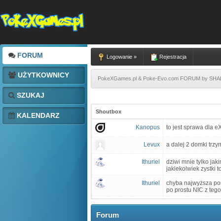
FORUM
Logowanie »
Rejestracja
UŻYTKOWNICY
PokeXGames.pl & Poke-Evo.com FORUM by SH
SZUKAJ
Shoutbox
KALENDARZ
Kanopus
to jest sprawa dla e
Levux
a dalej 2 domki trzy
Ithuriel
dziwi mnie tylko jak
jakiekolwiek zystki t
Ithuriel
chyba najwyższa por
po prostu NIC z tego 
Duocrash
tyle jest wart teraz
Forum