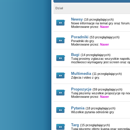
Duocrash
o aktualizacjach trz
zamknąć już
Dział
Duocrash
hej, tak z ciekawośc
Newsy
(16 przeglądających)
zamknąć bo i tak nik
Nowe informacje na temat gry oraz forum
Moderowane przez:
Naxer
Kanopus
nowe respy pokemon
Poradniki
(53 przeglądających)
Kanopus
byl nowy serwer to m
Poradniki do gry.
xd
Moderowane przez:
Naxer
Arek Bonaventura
a czemu tego reset
Bugi
(14 przeglądających)
Tutaj prosimy zglaszac wszystkie napotk
Levux
chętni i by byli bo 
mozliwosci wymagany jest screen oraz op
przypomnieć pare rz
Multimedia
(11 przeglądających)
XeNoK
kiedyś byli chętni n
Zdjecia i video z gry.
do gry
Propozycje
(59 przeglądających)
Egiliam
Lugia quest jest ch
Tutaj piszemy wszelkie propozycje np n
Moderowane przez:
Naxer
Nightmare
white nigdy, ewentua
Pytania
musial przygotowac
(18 przeglądających)
Wszelkie pytania odnośnie gry
Arek Bonaventura
@Nightmare, kiedy j
Targ
(15 przeglądających)
XeNoK
i to sie nazywa admi
Tutaj piszemy oferty kupna oraz sprzeda