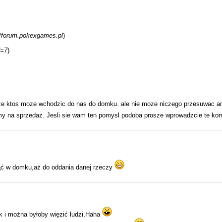
//forum.pokexgames.pl
)
d=7
)
e ktos moze wchodzic do nas do domku. ale nie moze niczego przesuwac an
my na sprzedaz. Jesli sie wam ten pomysl podoba prosze wprowadzcie te 
nąć w domku,aż do oddania danej rzeczy
 i można byłoby więzić ludzi,Haha