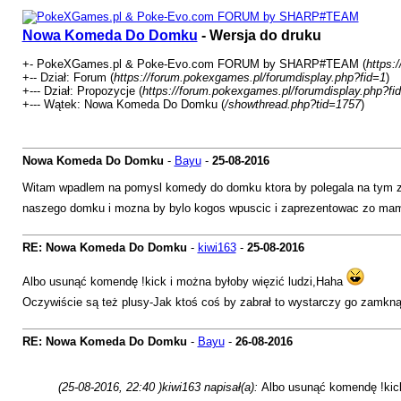
Nowa Komeda Do Domku
- Wersja do druku
+- PokeXGames.pl & Poke-Evo.com FORUM by SHARP#TEAM (
https:
+-- Dział: Forum (
https://forum.pokexgames.pl/forumdisplay.php?fid=1
)
+--- Dział: Propozycje (
https://forum.pokexgames.pl/forumdisplay.php?fi
+--- Wątek: Nowa Komeda Do Domku (
/showthread.php?tid=1757
)
Nowa Komeda Do Domku
-
Bayu
-
25-08-2016
Witam wpadlem na pomysl komedy do domku ktora by polegala na tym z
naszego domku i mozna by bylo kogos wpuscic i zaprezentowac zo ma
RE: Nowa Komeda Do Domku
-
kiwi163
-
25-08-2016
Albo usunąć komendę !kick i można byłoby więzić ludzi,Haha
Oczywiście są też plusy-Jak ktoś coś by zabrał to wystarczy go zamk
RE: Nowa Komeda Do Domku
-
Bayu
-
26-08-2016
(25-08-2016, 22:40 )
kiwi163 napisał(a):
Albo usunąć komendę !kick