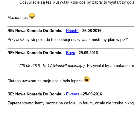
Oczywiście są też plusy-Jak ktoś coś by zabrał to wystarczy g
Mozna i tak
RE: Nowa Komeda Do Domku
-
ReusPl
-
26-08-2016
Przywołał by sb poka do teleportacji i cały wasz misterny plan w piz**
RE: Nowa Komeda Do Domku
-
Bayu
-
25-09-2016
(26-08-2016, 19:17 )
ReusPl napisał(a):
Przywołał by sb poka do tel
Dlatego uwazam ze moja opcja byla lepsza
RE: Nowa Komeda Do Domku
-
Elveres
-
25-09-2016
Zaprezentować itemy można na caście lub forum, wcale nie trzeba nikog