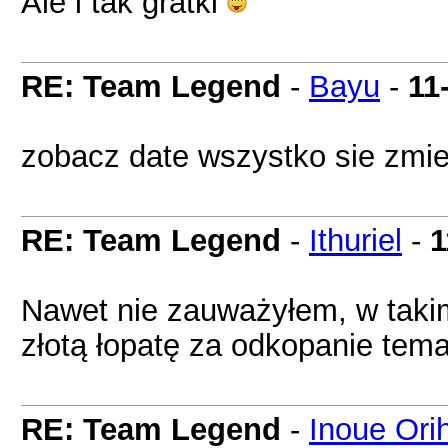
Ale i tak gratki
RE: Team Legend
-
Bayu
-
11
zobacz date wszystko sie zmi
RE: Team Legend
-
Ithuriel
-
1
Nawet nie zauważyłem, w taki
złotą łopatę za odkopanie tem
RE: Team Legend
-
Inoue Ori