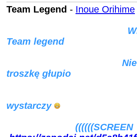
Team Legend
-
Inoue Orihime
Witam chciałam 
Team legend
Nie ma tam wsz
troszkę głupio
Ale mam nad
wystarczy
((((((SCREEN