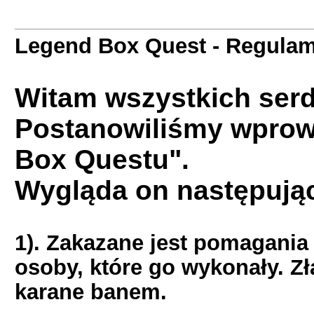
Legend Box Quest - Regula
Witam wszystkich serd
Postanowiliśmy wprow
Box Questu".
Wygląda on następują
1). Zakazane jest pomagania
osoby, które go wykonały. Z
karane banem.