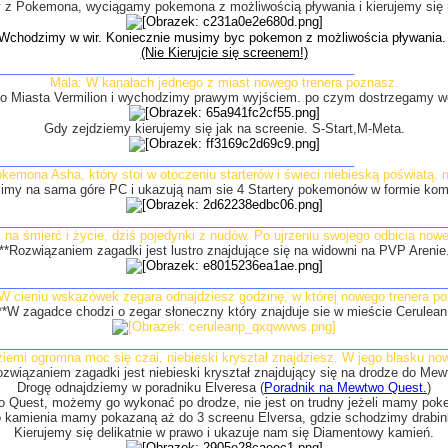
z Pokemona, wyciągamy pokemona z możliwością pływania i kierujemy się
Wchodzimy w wir. Koniecznie musimy byc pokemon z możliwościa pływania
(Nie Kierujcie się screenem!)
___________________________________________________
Mala: W kanałach jednego z miast nowego trenera poznasz.
do Miasta Vermilion i wychodzimy prawym wyjściem. po czym dostrzegamy we
Gdy zejdziemy kierujemy się jak na screenie. S-Start,M-Meta.
___________________________________________________
emona Asha, który stoi w otoczeniu starterów i świeci niebieską poświatą, 
my na sama góre PC i ukazują nam sie 4 Startery pokemonów w formie kom
________________________________________________________________
i na śmierć i życie, dziś pojedynki z nudów. Po ujrzeniu swojego odbicia now
**Rozwiązaniem zagadki jest lustro znajdujące się na widowni na PVP Arenie
________________________________________________________________
W cieniu wskazówek zegara odnajdziesz godzinę, w której nowego trenera p
**W zagadce chodzi o zegar słoneczny który znajduje sie w mieście Cerulean
________________________________________________________________
ziemi ogromna moc się czai, niebieski kryształ znajdziesz. W jego blasku no
ozwiązaniem zagadki jest niebieski kryształ znajdujący się na drodze do Mew
Drogę odnajdziemy w poradniku Elveresa (
Poradnik na Mewtwo Quest.
)
o Quest, możemy go wykonać po drodze, nie jest on trudny jeżeli mamy po
 kamienia mamy pokazaną aż do 3 screenu Elversa, gdzie schodzimy drabin
Kierujemy się delikatnie w prawo i ukazuje nam się Diamentowy kamień.