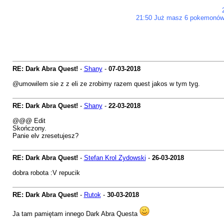
21:50 Już masz 6 pokemonów p
RE: Dark Abra Quest!
-
Shany
-
07-03-2018
@umowilem sie z z eli ze zrobimy razem quest jakos w tym tyg.
RE: Dark Abra Quest!
-
Shany
-
22-03-2018
@@@ Edit
Skończony.
Panie elv zresetujesz?
RE: Dark Abra Quest!
-
Stefan Krol Zydowski
-
26-03-2018
dobra robota :V repucik
RE: Dark Abra Quest!
-
Rutok
-
30-03-2018
Ja tam pamiętam innego Dark Abra Questa