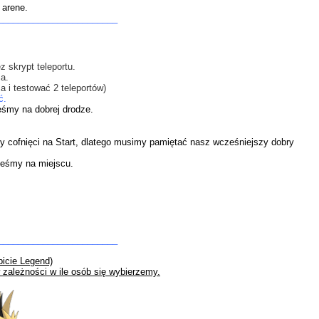
 arene.
________________________
 skrypt teleportu.
a.
 i testować 2 teleportów)
ć.
teśmy na dobrej drodze.
my cofnięci na Start, dlatego musimy pamiętać nasz wcześniejszy dobry
steśmy na miejscu.
________________________
bicie Legend)
zależności w ile osób się wybierzemy.