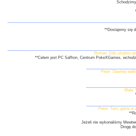
Schodzimy 
____________________________________________________________
**Dostajemy się 
____________________________________________________________
Roman: Gdy użyjesz pok
**Celem jest PC Saffron, Centrum PokeXGames, wchodzi
_______________________
Peter: Dawniej walk
_______________________
Mala: 
_______________________
Peter: Tam, gdzie w 
**R
Jeżeli nie wykonaliśmy Mewtw
Drogę do