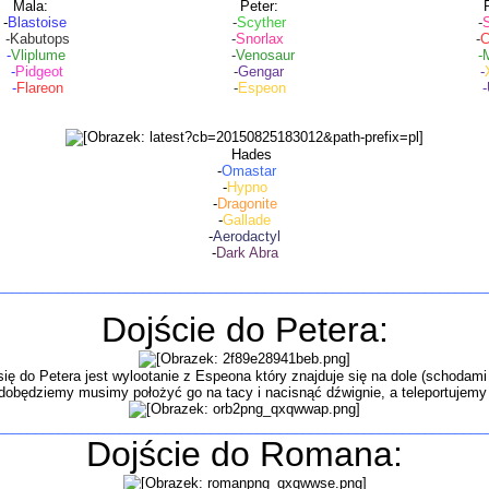
ala: Peter: Roma
-
Blastoise
-
Scyther
-
-Kabutops -
Snorlax
-
C
-
Vliplume
-
Venosaur -Mega
-
Pidgeot
-
Gengar -
-
Flareon
-
Espeon
-Umbre
Hades
-
Omastar
-
Hypno
-
Dragonite
-
Gallade
-
Aerodactyl
-
Dark Abra
________________________________________________________________
Dojście do Petera:
ę do Petera jest wylootanie z Espeona który znajduje się na dole (schodami
dobędziemy musimy położyć go na tacy i nacisnąć dźwignie, a teleportujemy 
________________________________________________________________
Dojście do Romana: