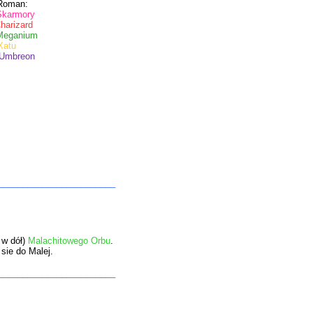
n:
Skarmory
harizard
nium
Xatu
on
________________________
 w dół)
Malachitowego Orbu
.
sie do Malej.
________________________