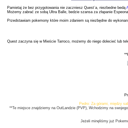
Pamietaj że bez przygotowania nie zaczniesz Quest`a, niezbedne bedą
A
Możemy zabrać ze sobą Ultra Balle, bedzie szansa za złapanie Espeona
Przedstawiam pokemony które moim zdaniem są niezbędne do wykonani
Quest zaczyna się w Mieście Tarroco, możemy do niego dolecieć lub tel
**
Pr
Pedro: Za górami, między sa
**Te miejsce znajdziemy na OutLandzie (PVP), Wchodzimy na swojeg
Jeżeli minęliśmy już Pokemo