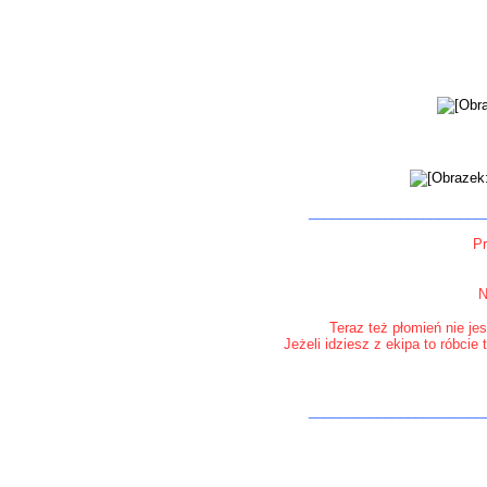
_______________________
Pr
N
Teraz też płomień nie je
Jeżeli idziesz z ekipa to róbcie
_______________________