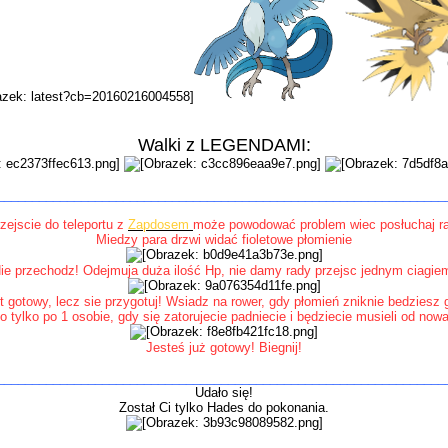
Walki z LEGENDAMI:
________________________________________________________________
zejscie do teleportu z
Zapdosem
może powodować problem wiec posłuchaj r
Miedzy para drzwi widać fioletowe płomienie
ie przechodz! Odejmuja duża ilość Hp, nie damy rady przejsc jednym ciagie
st gotowy, lecz sie przygotuj! Wsiadz na rower, gdy płomień zniknie bedziesz 
 to tylko po 1 osobie, gdy się zatorujecie padniecie i będziecie musieli od now
Jesteś już gotowy! Biegnij!
________________________________________________
________________
Udało się!
Został Ci tylko Hades do pokonania.