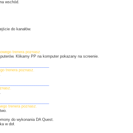
 na wschód.
.
jście do kanałów.
nowego trenera poznasz.
puterów. Klikamy PP na komputer pokazany na screenie.
________________________
ego trenera poznasz.
.
________________________
oznasz.
.
________________________
wego trenera poznasz.
two.
kemony do wykonania DA Quest.
ka w doł.