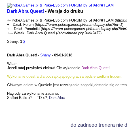
Dark Abra Quest!
- Wersja do druku
+- PokeXGames.pl & Poke-Evo.com FORUM by SHARP#TEAM (
https:
+-- Dział: Forum (
https://forum.pokexgames.pl/forumdisplay.php?fid=1
)
+--- Dział: Poradniki (
https://forum.pokexgames.pl/forumdisplay.php?fid=
+--- Wątek: Dark Abra Quest! (
/showthread.php?tid=2472
)
Strony:
1
2
Dark Abra Quest!
-
Shany
-
09-01-2018
Witam
Jeżeli tutaj przybyłeś ciekawi Cię wykonanie
Dark Abra Quest
!
Wykonanie quest`a dla początkującego gracza będzie wielkim trudem.
Głównym celem w Queście jest rozwiązanie zagadki,dostanie się do trene
Nagrody za wykonanie zadania:
Saffari Balls x? TD x?,
Dark Abra
do żadnego trenera nie 