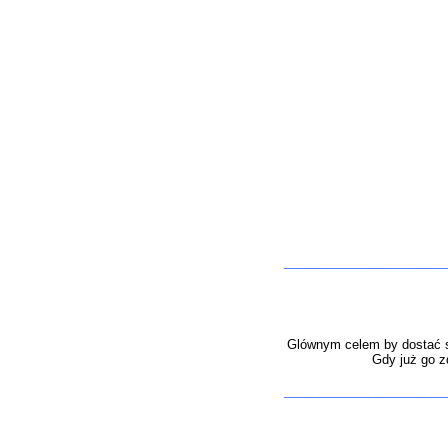
M
_______________________
Glównym celem by dostać si
Gdy już go z
_______________________