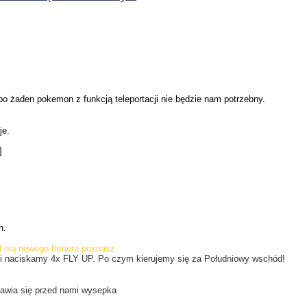
 żaden pokemon z funkcją teleportacji nie będzie nam potrzebny.
je.
ch.
 nią nowego trenera poznasz.
 naciskamy 4x FLY UP. Po czym kierujemy się za Południowy wschód!
jawia się przed nami wysepka