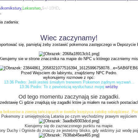
lkomikstury
,
Lekarstwo
,
$+/-10HD
.
.
a zadania:
Wiec zaczynamy!
eportować się, pamiętaj żeby zostawić pokemona zastępczego w Depozycie bo
Kierujemy sie w strone znacznika na mapie do NPC u którego zaczniemy mis
Przed Wejsciem do labiryntu, znajdziemy NPC Pedro.
wykonujemy rozmowe z npc:
13:36 Pedro: Jeśli jesteś śmiałym trenerem Pokemon żądnym wyzwań...
13:36 Pedro: To z pewnością wysłuchasz mojej
wróżby
.
Od tego momentu zaczynają sie zagadki.
zedstawię Ci gdzie znajdują się zagadki które ja miałem na swoich postacia
lą bokserów a ziemią tańczących w świetle księżyca zatokę odnajdziesz. Pod
o Pokemony z umiejętnością Latania po czym wychodzimy prawym wyjściem i
Kierujemy się do zaznaczonego punktu na mapie.
ny Duchy i Ogniste do znaczy ze jesteśmy blisko, gdy widzimy już wodę po