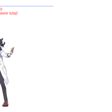
________________________
y.
wie tutaj!