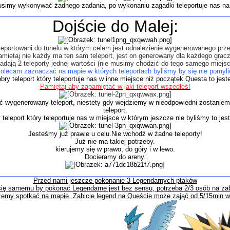
simy wykonywać żadnego zadania, po wykonaniu zagadki teleportuje nas na
________________________________________________________________
Dojście do Malej:
leportowani do tunelu w którym celem jest odnalezienie wygenerowanego przez
amietaj nie każdy ma ten sam teleport, jest on generowany dla każdego gracz
ają 2 teleporty jednej wartości (nie musimy chodzić do tego samego miejsca
olecam zaznaczać na mapie w których teleportach byliśmy by się nie pomyli
bry teleport który teleportuje nas w inne miejsce niż początek Questa to jes
Pamiętaj aby zapamiętać w jaki teleport wszedłeś!
eźć wygenerowany teleport, niestety gdy wejdziemy w nieodpowiedni zostanie
teleport.
 teleport który teleportuje nas w miejsce w którym jeszcze nie byliśmy to je
J
esteśmy już prawie u celu.Nie wchodź w żadne teleporty!
Już nie ma takiej potrzeby.
kierujemy się w prawo, do góry i w lewo.
Docieramy do areny.
________________________________________________________________
Przed nami jeszcze pokonanie 3 Legendarnych ptaków
się samemu by pokonać Legendarne jest bez sensu, potrzeba 2/3 osób na za
ożemy spotkać na mapie. Zabicie legend na Queście może zająć od 5/15min w 