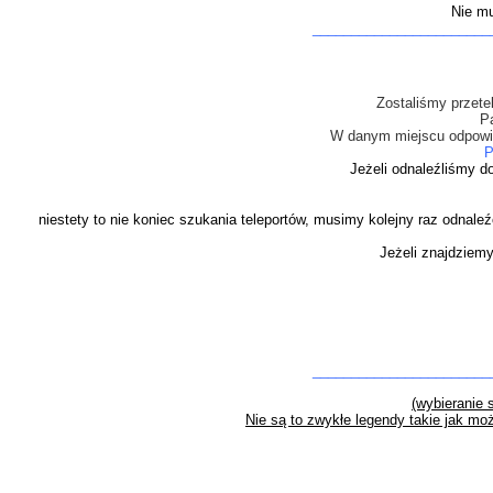
Nie mu
_______________________
Zostaliśmy przete
P
W danym miejscu odpowiad
P
Jeżeli odnaleźliśmy do
niestety to nie koniec szukania teleportów, musimy kolejny raz odnal
Jeżeli znajdziemy
_______________________
(wybieranie 
Nie są to zwykłe legendy takie jak m