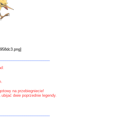
________________________
ad:
m.
gotowy na przebiegniecie!
a ubijać dwie poprzednie legendy.
________________________