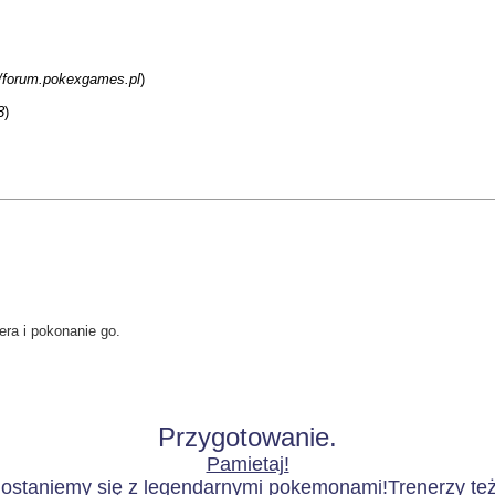
//forum.pokexgames.pl
)
3
)
ra i pokonanie go.
Przygotowanie.
Pamietaj!
dostaniemy się z legendarnymi pokemonami!Trenerzy też 