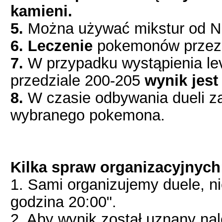
kamieni.
5.
Można używać mikstur od N
6. Leczenie
pokemonów przez o
7.
W przypadku wystąpienia lev
przedziale 200-205
wynik jest
8.
W czasie odbywania dueli z
wybranego pokemona.
Kilka spraw organizacyjnych
1. Sami organizujemy duele, ni
godzina 20:00".
2. Aby wynik został uznany na