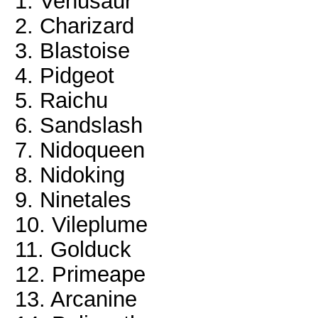
1. Venusaur
2. Charizard
3. Blastoise
4. Pidgeot
5. Raichu
6. Sandslash
7. Nidoqueen
8. Nidoking
9. Ninetales
10. Vileplume
11. Golduck
12. Primeape
13. Arcanine