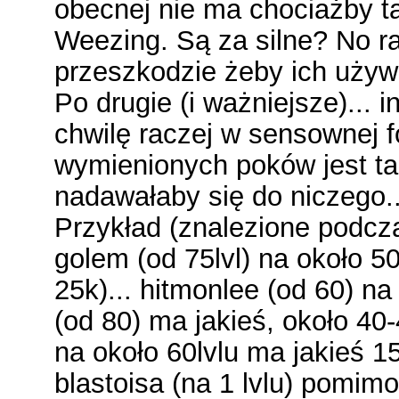
obecnej nie ma chociażby t
Weezing. Są za silne? No rac
przeszkodzie żeby ich używ
Po drugie (i ważniejsze)... 
chwilę raczej w sensownej f
wymienionych poków jest ta
nadawałaby się do niczego..
Przykład (znalezione podcza
golem (od 75lvl) na około 5
25k)... hitmonlee (od 60) na
(od 80) ma jakieś, około 40-
na około 60lvlu ma jakieś 1
blastoisa (na 1 lvlu) pomimo