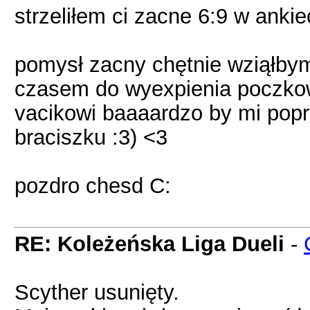
strzeliłem ci zacne 6:9 w ankie
pomysł zacny chętnie wziąłbym
czasem do wyexpienia poczkow
vacikowi baaaardzo by mi popr
braciszku :3) <3
pozdro chesd C:
RE: Koleżeńska Liga Dueli
-
Scyther usunięty.