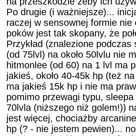
na przeszkodzie żeby ich używ
Po drugie (i ważniejsze)... ini
raczej w sensownej formie nie
poków jest tak skopany, że poł
Przykład (znalezione podczas 
(od 75lvl) na około 50lvlu nie 
hitmonlee (od 60) na 1 lvl ma 
jakieś, około 40-45k hp (też na 
ma jakieś 15k hp i nie ma prawa
pomimo przewagi typu, sleepa i
70lvla (niższego niż golem!)) n
jest więcej, chociażby arcanine 
hp (? - nie jestem pewien)... n