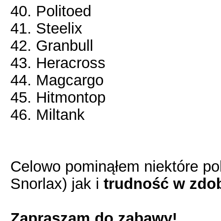
40. Politoed
41. Steelix
42. Granbull
43. Heracross
44. Magcargo
45. Hitmontop
46. Miltank
Celowo pominąłem niektóre 
Snorlax) jak i
trudność w zdo
Zapraszam do zabawy!