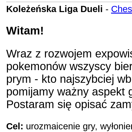
Koleżeńska Liga Dueli
-
Che
Witam!
Wraz z rozwojem expowis
pokemonów wszyscy bier
prym - kto najszybciej w
pomijamy ważny aspekt g
Postaram się opisać zamy
Cel:
urozmaicenie gry, wyłonie