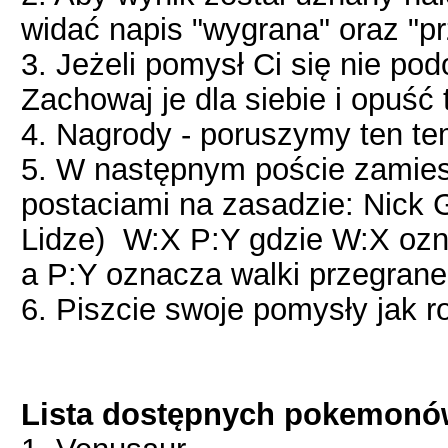
widać napis "wygrana" oraz "p
3. Jeżeli pomysł Ci się nie pod
Zachowaj je dla siebie i opuść 
4. Nagrody - poruszymy ten te
5. W następnym poście zamies
postaciami na zasadzie: Nick 
Lidze) W:X P:Y gdzie W:X ozna
a P:Y oznacza walki przegrane 
6. Piszcie swoje pomysły jak r
Lista dostępnych pokemonó