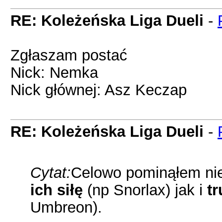
RE: Koleżeńska Liga Dueli
-
Zgłaszam postać
Nick: Nemka
Nick głównej: Asz Keczap
RE: Koleżeńska Liga Dueli
-
Cytat:
Celowo pominąłem ni
ich siłę
(np Snorlax) jak i
t
Umbreon).