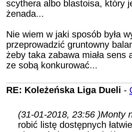
scythera albo blastoisa, który j
żenada...
Nie wiem w jaki sposób była wyb
przeprowadzić gruntowny balan
żeby taka zabawa miała sens a
ze sobą konkurować...
RE: Koleżeńska Liga Dueli
-
(31-01-2018, 23:56 )
Monty n
robić listę dostępnych łatwi