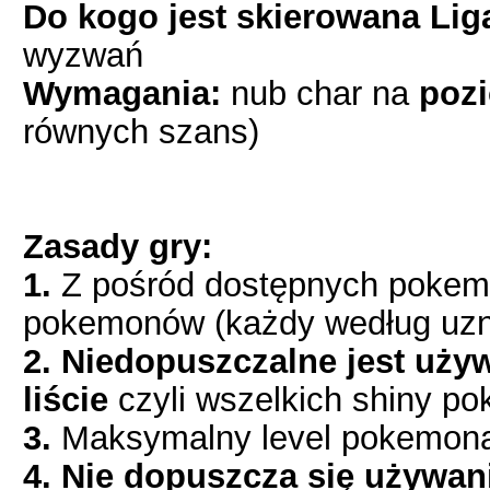
Do kogo jest skierowana Lig
wyzwań
Wymagania:
nub char na
pozi
równych szans)
Zasady gry:
1.
Z pośród dostępnych pokem
pokemonów (każdy według uzna
2.
Niedopuszczalne jest uży
liście
czyli wszelkich shiny p
3.
Maksymalny level pokemon
4. Nie dopuszcza się używan