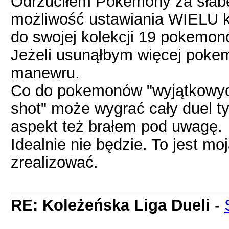
Odrzuciłem Pokemony za słabe i
możliwość ustawiania WIELU kon
do swojej kolekcji 19 pokemon
Jeżeli usunąłbym więcej pokemo
manewru.
Co do pokemonów "wyjątkowych"
shot" może wygrać cały duel tyl
aspekt też brałem pod uwagę.
Idealnie nie będzie. To jest m
zrealizować.
RE: Koleżeńska Liga Dueli
-