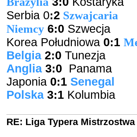
Brazylia
3
:0
Kostaryka
Serbia 0
:2
Szwajcaria
Niemcy
6
:0
Szwecja
Korea Południowa
0
:1
M
Belgia
2:0
Tunezja
Anglia
3
:0
Panama
Japonia
0
:1
Senegal
Polska
3:1
Kolumbia
RE: Liga Typera Mistrzostwa