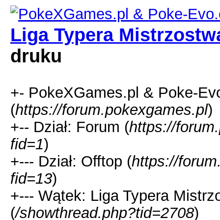
Liga Typera Mistrzostw
druku
+- PokeXGames.pl & Poke-
(
https://forum.pokexgames.pl
)
+-- Dział: Forum (
https://foru
fid=1
)
+--- Dział: Offtop (
https://foru
fid=13
)
+--- Wątek: Liga Typera Mistr
(
/showthread.php?tid=2708
)