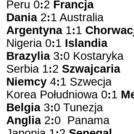
Peru 0
:
2
Francja
Dania
2
:
1 Australia
Argentyna
1
:
1
Chorwac
Nigeria 0
:
1
Islandia
Brazylia
3
:
0 Kostaryka
Serbia 1
:
2
Szwajcaria
Niemcy
4
:
1 Szwecja
Korea Południowa 0
:
1
M
Belgia
3
:
0 Tunezja
Anglia
2
:
0 Panama
Japonia 1
:
2
Senegal