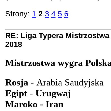
Strony:
1
2
3
4
5
6
RE: Liga Typera Mistrzostwa
2018
Mistrzostwa wygra Polsk
Rosja -
Arabia Sa
Egipt
- Urugwa
j 
Maroko - I