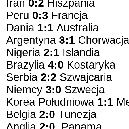
Iran
0:2
Hiszpania
Peru
0:3
Francja
Dania
1:1
Australia
Argentyna
3:1
Chorwacj
Nigeria
2:1
Islandia
Brazylia
4:0
Kostaryka
Serbia
2:2
Szwajcaria
Niemcy
3:0
Szwecja
Korea Południowa
1:1
Me
Belgia
2:0
Tunezja
Anglia
2:0
Panama