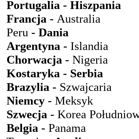
Portugalia
- Hisz
Francja -
Austr
Peru
- Dani
Argentyna -
Islandia
Chorwacja -
Nigeria
Kostaryka - S
Brazylia -
Szwajcaria
Niemcy -
Meksyk
3
Szwecja -
Korea Południo
Belgia -
Panama
2