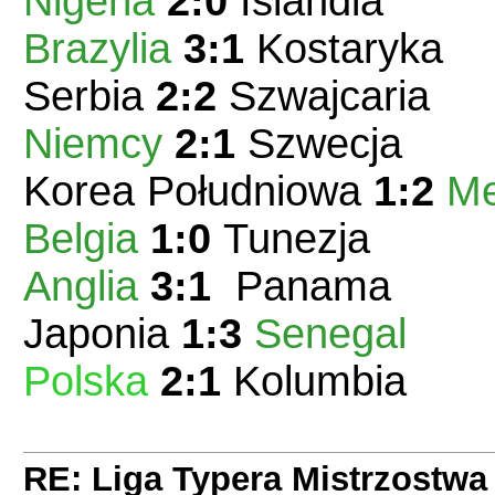
Nigeria
2:0
Islandia
Brazylia
3:1
Kostaryka
Serbia
2:2
Szwajcaria
Niemcy
2:1
Szwecja
Korea Południowa
1:2
Me
Belgia
1:0
Tunezja
Anglia
3:1
Panama
Japonia
1:3
Senegal
Polska
2:1
Kolumbia
RE: Liga Typera Mistrzostwa