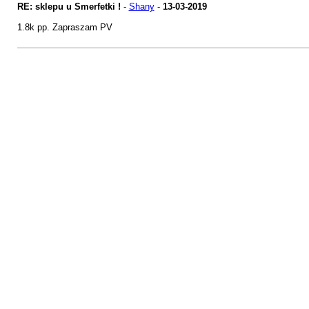
RE: sklepu u Smerfetki !
-
Shany
-
13-03-2019
1.8k pp. Zapraszam PV