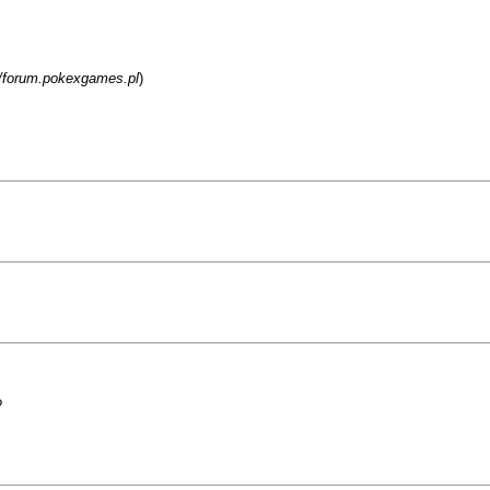
//forum.pokexgames.pl
)
?