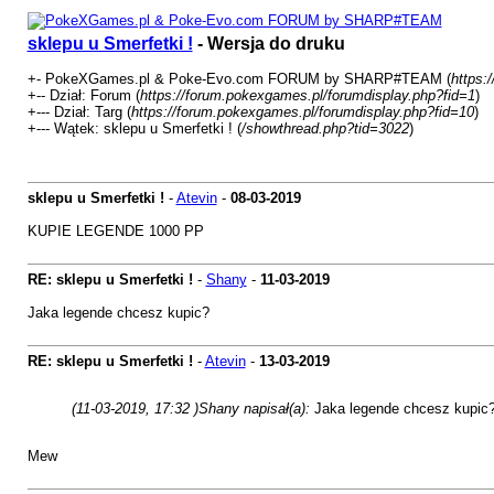
sklepu u Smerfetki !
- Wersja do druku
+- PokeXGames.pl & Poke-Evo.com FORUM by SHARP#TEAM (
https:
+-- Dział: Forum (
https://forum.pokexgames.pl/forumdisplay.php?fid=1
)
+--- Dział: Targ (
https://forum.pokexgames.pl/forumdisplay.php?fid=10
)
+--- Wątek: sklepu u Smerfetki ! (
/showthread.php?tid=3022
)
sklepu u Smerfetki !
-
Atevin
-
08-03-2019
KUPIE LEGENDE 1000 PP
RE: sklepu u Smerfetki !
-
Shany
-
11-03-2019
Jaka legende chcesz kupic?
RE: sklepu u Smerfetki !
-
Atevin
-
13-03-2019
(11-03-2019, 17:32 )
Shany napisał(a):
Jaka legende chcesz kupic
Mew