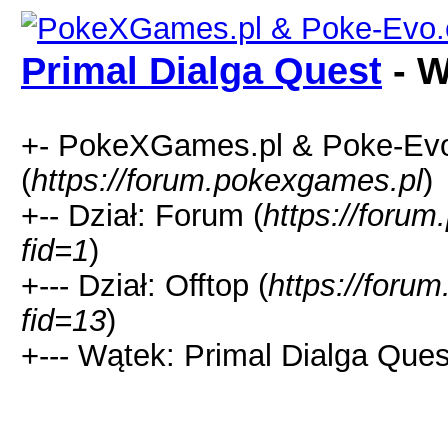
Primal Dialga Quest
- W
+- PokeXGames.pl & Poke-
(
https://forum.pokexgames.pl
)
+-- Dział: Forum (
https://foru
fid=1
)
+--- Dział: Offtop (
https://foru
fid=13
)
+--- Wątek: Primal Dialga Ques