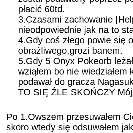
płacić 60td.
3.Czasami zachowanie [Help
nieodpowiednie jak na to st
4.Gdy coś złego powie się o
obraźliwego,grozi banem.
5.Gdy 5 Onyx Pokeorb leżał
wziąłem bo nie wiedziałem k
podawał do gracza Nagas
TO SIĘ ŹLE SKOŃCZY Mój N
Po 1.Owszem przesuwałem Cię 
skoro wtedy się odsuwałem jak