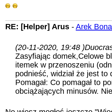
RE: [Helper] Arus
-
Arek Bona
(20-11-2020, 19:48 )
Duocras
Zasyfiając domek,Celowe bl
itemek w przenoszeniu (odno
podnieść, widział że jest t
Pomagał: Co pomagał to pom
obciążających minusów. Nie
No wiesz mogłeś jeszcze "Więc