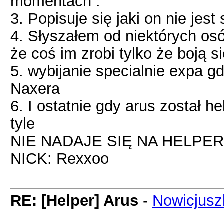
momentach .
3. Popisuje się jaki on nie jest 
4. Słyszałem od niektórych osó
że coś im zrobi tylko że boją 
5. wybijanie specialnie expa g
Naxera
6. I ostatnie gdy arus został 
tyle
NIE NADAJE SIĘ NA HELPERA
NICK: Rexxoo
RE: [Helper] Arus
-
Nowicjusz