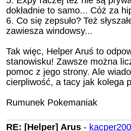
5. Expy raczej też nie są prywa
dokładnie to samo... Cóż za hipo
6. Co się zepsuło? Też słyszałe
zawiesza windowsy...
Tak więc, Helper Aruś to odp
stanowisku! Zawsze można l
pomoc z jego strony. Ale wia
cierpliwość, a tacy jak kolega 
Rumunek Pokemaniak
RE: [Helper] Arus
-
kacper20