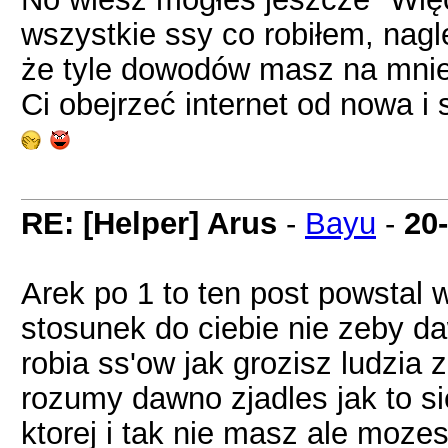
wszystkie ssy co robiłem, nagl
że tyle dowodów masz na mnie
Ci obejrzeć internet od nowa 
RE: [Helper] Arus
-
Bayu
-
20
Arek po 1 to ten post powstal 
stosunek do ciebie nie zeby da
robia ss'ow jak grozisz ludzia
rozumy dawno zjadles jak to si
ktorej i tak nie masz ale moz