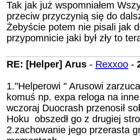
Tak jak już wspomniałem Wszys
przeciw przyczynią się do dalsz
Żebyście potem nie pisali jak 
przypomnicie jaki był zły to t
RE: [Helper] Arus
-
Rexxoo
-
1."Helperowi " Arusowi zarzuca
komuś np. expa reloga na inne 
wczoraj Duocrash przenosił sob
Hoku obszedł go z drugiej stro
2.zachowanie jego przerasta g