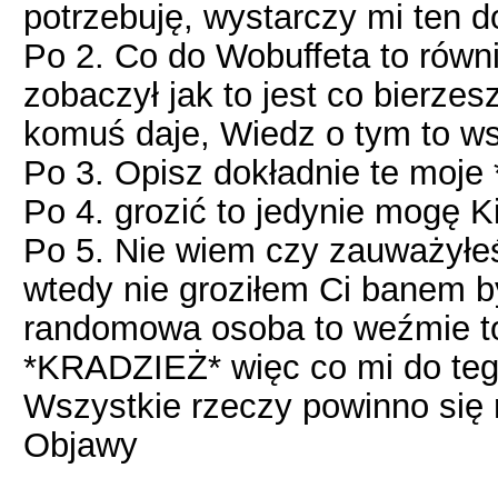
potrzebuję, wystarczy mi te
Po 2. Co do Wobuffeta to równ
zobaczył jak to jest co bierze
komuś daje, Wiedz o tym to wsz
Po 3. Opisz dokładnie te moje
Po 4. grozić to jedynie mogę K
Po 5. Nie wiem czy zauważyłeś 
wtedy nie groziłem Ci banem by
randomowa osoba to weźmie to
*KRADZIEŻ* więc co mi do teg
Wszystkie rzeczy powinno się r
Objawy