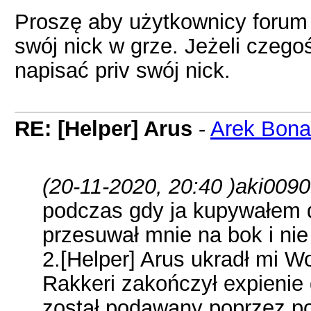
Proszę aby użytkownicy forum 
swój nick w grze. Jeżeli czego
napisać priv swój nick.
RE: [Helper] Arus
-
Arek Bona
(20-11-2020, 20:40 )
aki0090
podczas gdy ja kupywałem 
przesuwał mnie na bok i ni
2.[Helper] Arus ukradł mi W
Rakkeri zakończył expieni
został podawany poprzez po