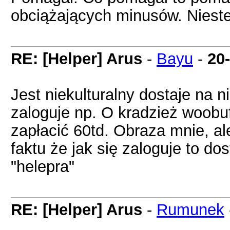
obciążających minusów. Niest
RE: [Helper] Arus
-
Bayu
-
20
Jest niekulturalny dostaje na ni
zaloguje np. O kradzież woobuf
zapłacić 60td. Obraza mnie, ale
faktu że jak się zaloguje to d
"helepra"
RE: [Helper] Arus
-
Rumunek