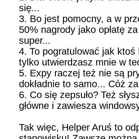
się...
3. Bo jest pomocny, a w prz
50% nagrody jako opłatę za
super...
4. To pogratulować jak ktoś 
tylko utwierdzasz mnie w te
5. Expy raczej też nie są pr
dokładnie to samo... Cóż za h
6. Co się zepsuło? Też słysz
główne i zawiesza windowsy
Tak więc, Helper Aruś to o
stanowisku! Zawsze można l