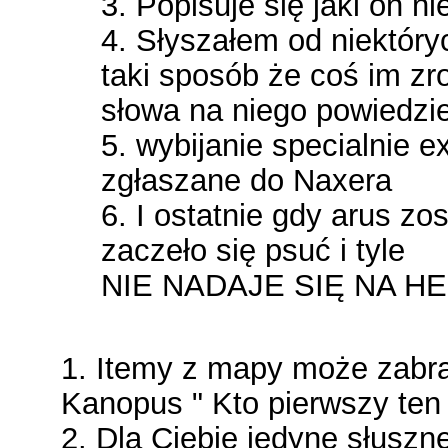
3. Popisuje się jaki on nie
4. Słyszałem od niektóry
taki sposób że coś im zro
słowa na niego powiedzi
5. wybijanie specialnie e
zgłaszane do Naxera
6. I ostatnie gdy arus z
zaczeło się psuć i tyle
NIE NADAJE SIĘ NA HE
1. Itemy z mapy może zabra
Kanopus " Kto pierwszy ten 
2. Dla Ciebie jedyne słuszn