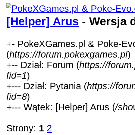
[Helper] Arus
- Wersja 
+- PokeXGames.pl & Poke-
(
https://forum.pokexgames.pl
)
+-- Dział: Forum (
https://foru
fid=1
)
+--- Dział: Pytania (
https://for
fid=8
)
+--- Wątek: [Helper] Arus (
/sho
Strony:
1
2