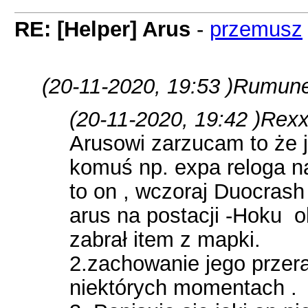
RE: [Helper] Arus
-
przemusz
(20-11-2020, 19:53 )
Rumunek
(20-11-2020, 19:42 )
Rexx
Arusowi zarzucam to że j
komuś np. expa reloga na
to on , wczoraj Duocrash
arus na postacji -Hoku o
zabrał item z mapki.
2.zachowanie jego przer
niektórych momentach .