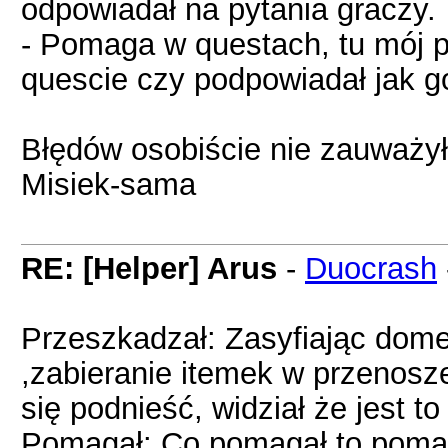
odpowiadał na pytania graczy.
- Pomaga w questach, tu mój p
quescie czy podpowiadał jak go
Błędów osobiście nie zauważy
Misiek-sama
RE: [Helper] Arus
-
Duocrash
Przeszkadzał: Zasyfiając dom
,zabieranie itemek w przenosze
się podnieść, widział że jest 
Pomagał: Co pomagał to pomaga