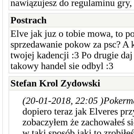
nawiązujesz do regulaminu gry, 
Postrach
Elve jak juz o tobie mowa, to 
sprzedawanie pokow za psc? A k
twojej kadencji :3 Po drugie da
takowy handel sie odbyl :3
Stefan Krol Zydowski
(20-01-2018, 22:05 )
Pokerma
dopiero teraz jak Elveres prz
zobaczyłem że zachowałeś si
w taki sposób jaki to zrobił