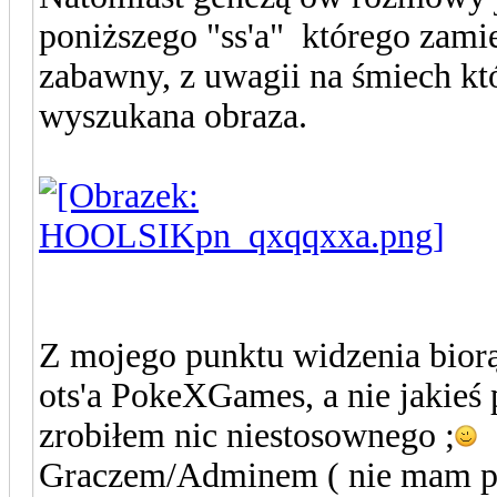
poniższego "ss'a" którego zam
zabawny, z uwagii na śmiech kt
wyszukana obraza.
Z mojego punktu widzenia biorą
ots'a PokeXGames, a nie jakieś
zrobiłem nic niestosownego ;
C
Graczem/Adminem ( nie mam poj