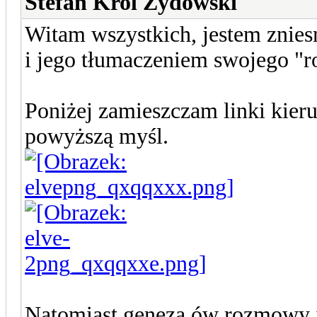
Stefan Krol Zydowski
Witam wszystkich, jestem znies
i jego tłumaczeniem swojego "
Poniżej zamieszczam linki kier
powyższą myśl.
Natomiast genezą ów rozmowy j