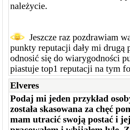
należycie.
Jeszcze raz pozdrawiam was
punkty reputacji dały mi drugą 
odnosić się do wiarygodności p
piastuje top1 reputacji na tym 
Elveres
Podaj mi jeden przykład osoby,
została skasowana za chęć po
mam utracić swoją postać i je
pracowałem i wbijałem lvle. Z