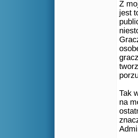
Z moj
jest 
publi
nies
Grac
osobę
gracz
tworz
porzu
Tak 
na mo
ostat
znacz
Admi