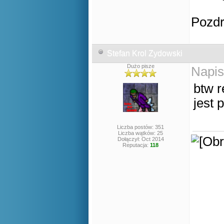
Pozd
Stefan Krol Zydowski
Dużo pisze
Napis
btw r
jest
Liczba postów: 351
Liczba wątków: 25
Dołączył: Oct 2014
Reputacja:
118