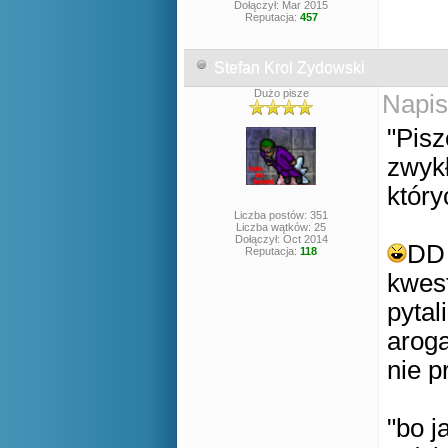
Dołączył: Mar 2015
Reputacja:
457
Stefan Krol Zydowski
Dużo pisze
Napis
"Pisz
zwykł
który
Liczba postów: 351
Liczba wątków: 25
Dołączył: Oct 2014
DD 
Reputacja:
118
kwest
pytal
aroga
nie p
"bo j