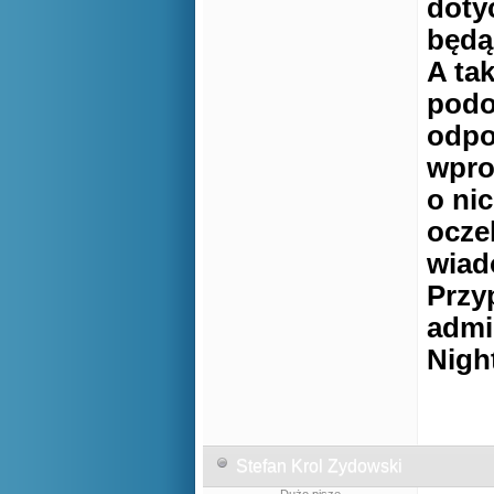
doty
będą
A ta
podo
odpo
wpro
o ni
ocze
wiad
Przy
admi
Nigh
Stefan Krol Zydowski