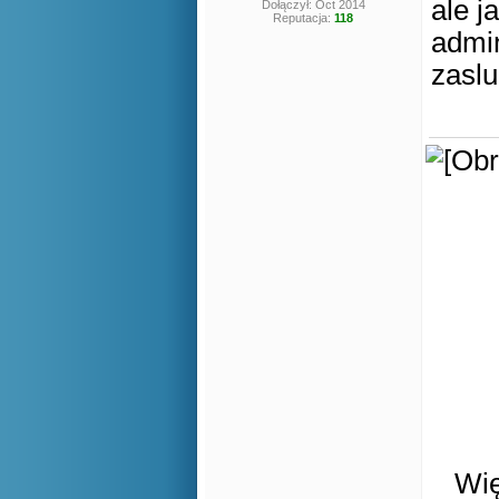
ale j
Dołączył: Oct 2014
Reputacja:
118
admin
zasl
Wię