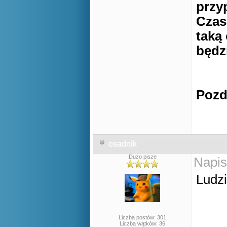
przy
Czas
taką
będz
Pozd
osadnik
Dużo pisze
Napis
Ludzi
Liczba postów: 301
Liczba wątków: 36