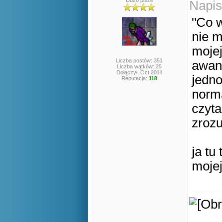
Dużo pisze
Napis
"Co 
nie m
mojej
Liczba postów: 351
awans
Liczba wątków: 25
Dołączył: Oct 2014
jedno
Reputacja:
118
norma
czyta
zrozu
ja tu
mojej