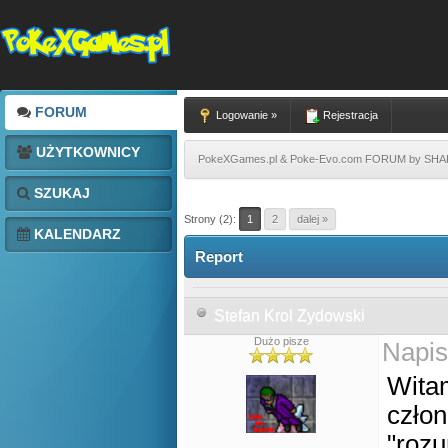
FORUM
Logowanie »
Rejestracja
UŻYTKOWNICY
PokeXGames.pl & Poke-Evo.com FORUM by SH
SZUKAJ
Strony (2):
1
2
dalej »
KALENDARZ
Report
Stefan Krol Zydowski
Dużo pisze
Napis
Wita
człon
"roz