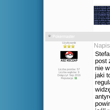
Pokermaster
Użytkownik
Napis
Stefa
post 
nie w
Liczba postów: 57
Liczba wątków: 9
jaki 
Dołączył: Sep 2016
Reputacja:
11
regul
widzę
antyr
powin