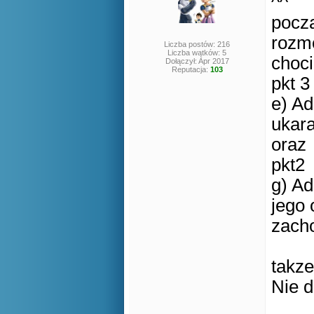
^^
pocza
roz
Liczba postów: 216
Liczba wątków: 5
choci
Dołączył: Apr 2017
Reputacja:
103
pkt 3
e) Ad
ukara
oraz
pkt2
g) Ad
jego 
zach
takze
Nie d