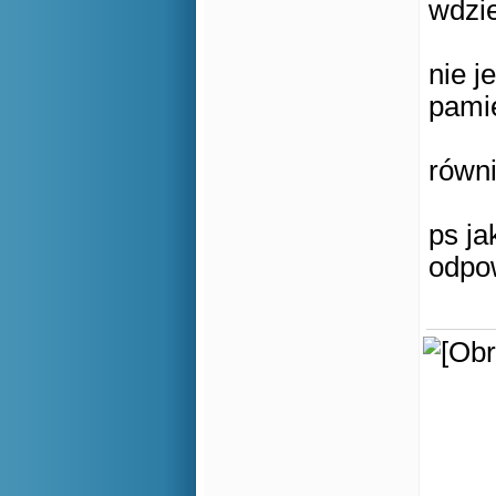
wdzie
nie j
pamię
równ
ps ja
odpow