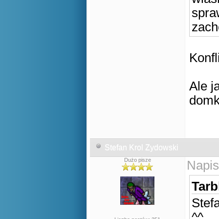
spra
zach
Konfl
Ale j
domk
Stefan Krol Zydowski
Dużo pisze
Napis
Tarb
Stef
^^