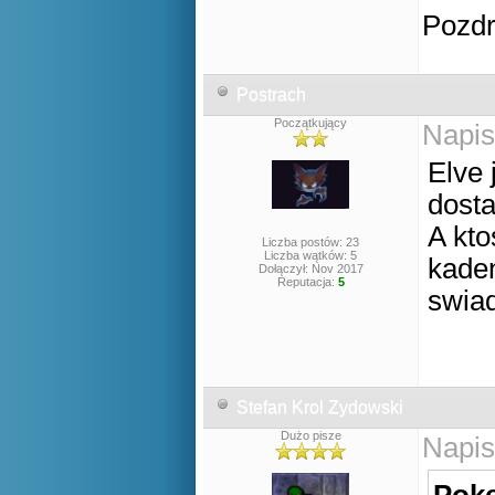
Pozd
Postrach
Początkujący
Napis
Elve 
dost
A kto
Liczba postów: 23
Liczba wątków: 5
kaden
Dołączył: Nov 2017
Reputacja:
5
swiad
Stefan Krol Zydowski
Dużo pisze
Napis