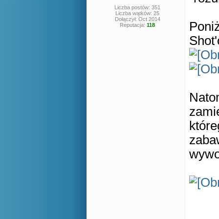
Liczba postów: 351
Liczba wątków: 25
Dołączył: Oct 2014
Poniż
Reputacja:
118
Shot'
Nato
zami
któr
zabaw
wywo