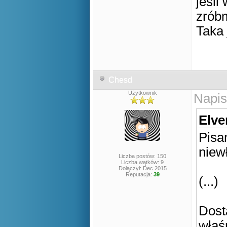
jeśli
zróbm
Taka 
Chesd
Użytkownik
Napis
Elve
Pisa
niew
Liczba postów: 150
Liczba wątków: 9
Dołączył: Dec 2015
Reputacja:
39
(...)
Dost
właś