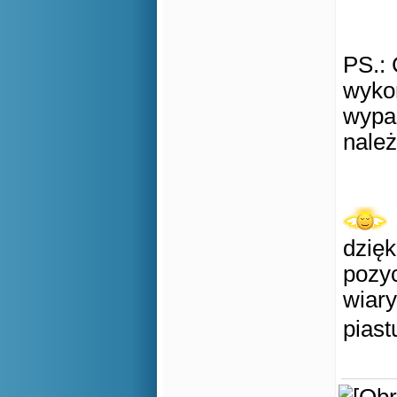
PS.: 
wykon
wypad
należ
dzięk
pozyc
wiar
piast