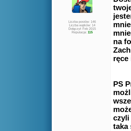
twoj
jeste
Liczba postów: 146
mnie
Liczba wątków: 14
Dołączył: Feb 2015
mnie
Reputacja:
115
na f
Zach
ręce
PS P
możl
wsze
może
czyl
taka 