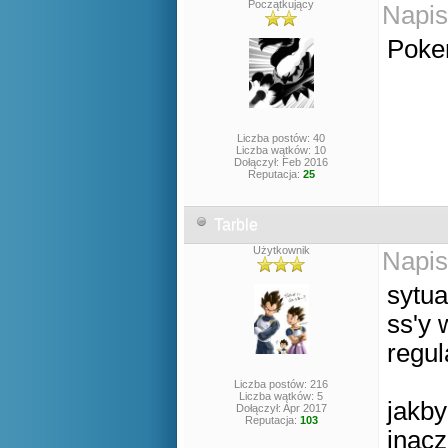
Początkujący
Napis
Pokem
Liczba postów: 40
Liczba wątków: 10
Dołączył: Feb 2016
Reputacja:
25
Tarble
Użytkownik
Napis
sytua
ss'y 
regul
Liczba postów: 216
Liczba wątków: 5
jakby
Dołączył: Apr 2017
Reputacja:
103
inacz