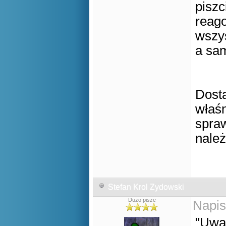
piszc
reago
wszys
a sam
Dosta
właśn
spra
należ
Stefan Krol Zydowski
Dużo pisze
Napis
"Uwa