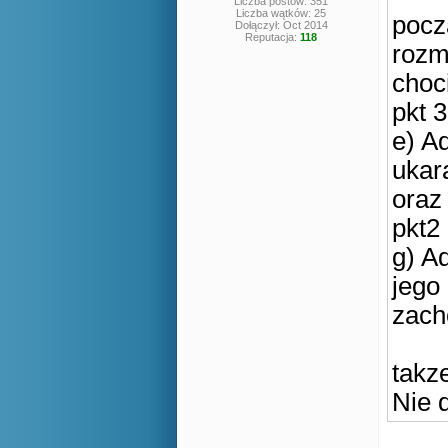
Liczba postów: 351
Liczba wątków: 25
pocz
Dołączył: Oct 2014
Reputacja:
118
roz
choc
pkt 3
e) A
ukar
oraz
pkt2
g) A
jego
zach
takz
Nie 