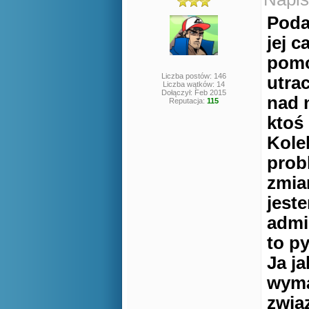
Podaj
jej 
pomo
Liczba postów: 146
utra
Liczba wątków: 14
Dołączył: Feb 2015
nad 
Reputacja:
115
ktoś
Kole
prob
zmia
jest
admi
to py
Ja j
wyma
zwią