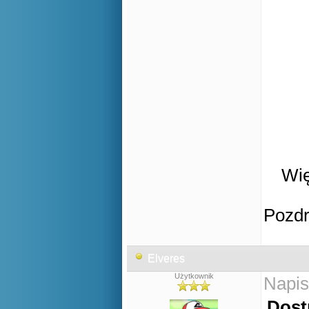
Wię
Pozd
Elveres
Użytkownik
Napis
Dost