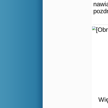
nawią
pozd
Wię