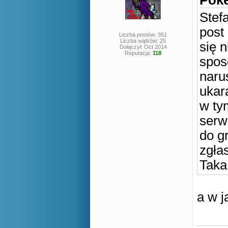
Poke
Stef
post
Liczba postów: 351
Liczba wątków: 25
się 
Dołączył: Oct 2014
Reputacja:
118
spos
naru
ukara
w ty
serw
do g
zgła
Taka
a w 