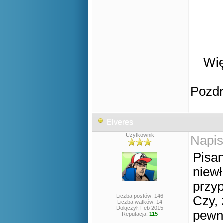
Wię
Pozd
Elveres
Użytkownik
Napis
Pisan
niew
przyp
Liczba postów: 146
Czy, 
Liczba wątków: 14
Dołączył: Feb 2015
pewno
Reputacja:
115