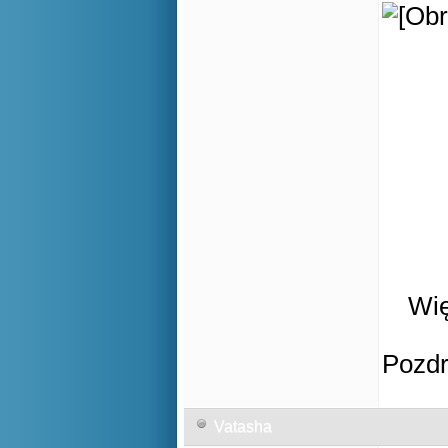
Wię
Pozd
Vatasha