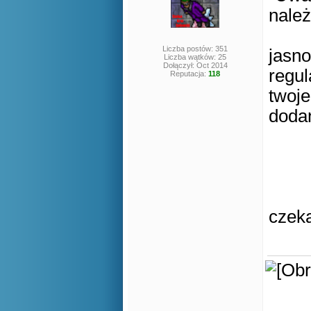
należ
Liczba postów: 351
jasno
Liczba wątków: 25
Dołączył: Oct 2014
regul
Reputacja:
118
twoje
dodan
czeka