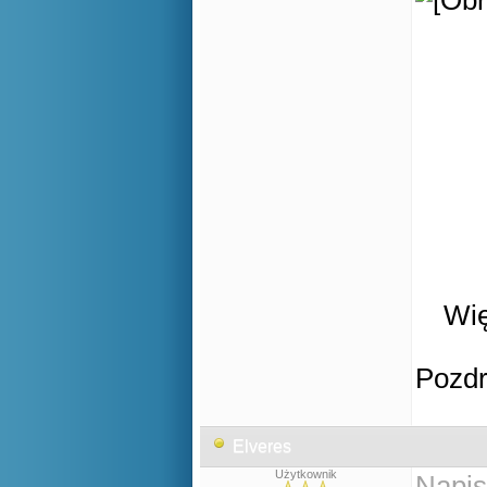
Wię
Pozd
Elveres
Użytkownik
Napis