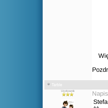
Wię
Pozd
Tarble
Użytkownik
Napis
Stefa