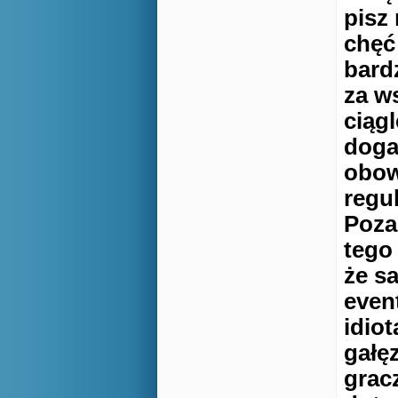
pisz
chęć
bard
za w
ciągl
doga
obow
regu
Poza
tego
że s
even
idiot
gałę
gracz