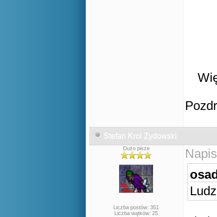
Wię
Pozd
Stefan Krol Zydowski
Dużo pisze
Napis
osad
Ludz
Liczba postów: 351
Liczba wątków: 25