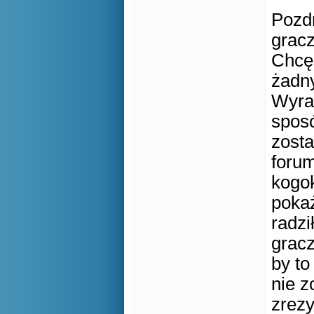
Pozd
gracz
Chcę 
żadn
Wyra
sposó
zosta
forum
kogok
pokaż
radzi
gracz
by to
nie z
zrezy