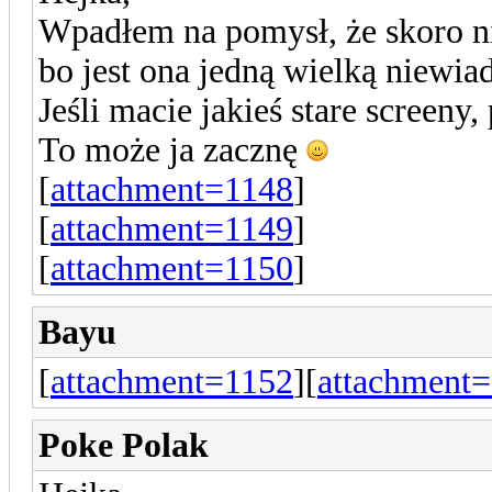
Wpadłem na pomysł, że skoro ni
bo jest ona jedną wielką niewia
Jeśli macie jakieś stare screeny, 
To może ja zacznę
[
attachment=1148
]
[
attachment=1149
]
[
attachment=1150
]
Bayu
[
attachment=1152
][
attachment
Poke Polak