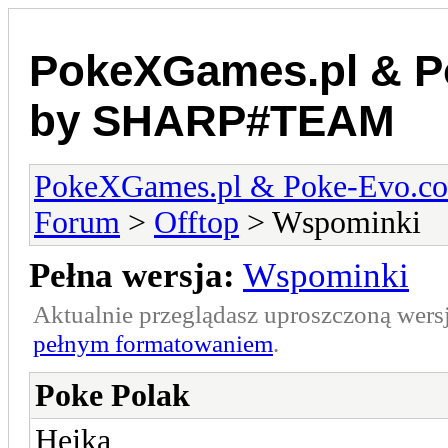
PokeXGames.pl & 
by SHARP#TEAM
PokeXGames.pl & Poke-Evo
Forum
>
Offtop
> Wspominki
Pełna wersja:
Wspominki
Aktualnie przeglądasz uproszczoną wers
pełnym formatowaniem
.
Poke Polak
Hejka,