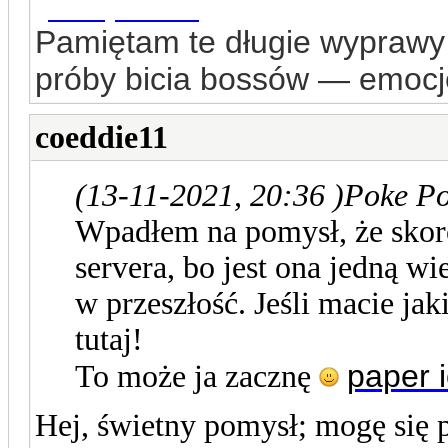
geometry dash lite
Pamiętam te długie wyprawy
próby bicia bossów — emocj
coeddie11
(13-11-2021, 20:36 )
Poke Po
Wpadłem na pomysł, że skoro
servera, bo jest ona jedną w
w przeszłość. Jeśli macie jaki
tutaj!
paper 
To może ja zacznę
Hej, świetny pomysł; mogę się 