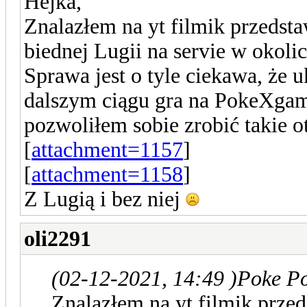
Hejka,
Znalazłem na yt filmik przedst
biednej Lugii na servie w okol
Sprawa jest o tyle ciekawa, że
dalszym ciągu gra na PokeXgame
pozwoliłem sobie zrobić takie o
[
attachment=1157
]
[
attachment=1158
]
Z Lugią i bez niej
oli2291
(02-12-2021, 14:49 )
Poke Po
Znalazłem na yt filmik prze