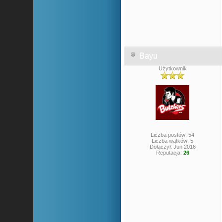
Bayu
Użytkownik
Liczba postów: 54
Liczba wątków: 5
Dołączył: Jun 2016
Reputacja:
26