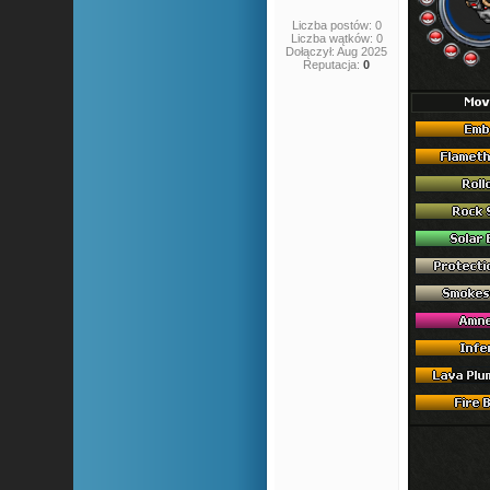
Liczba postów: 0
Liczba wątków: 0
Dołączył: Aug 2025
Reputacja:
0