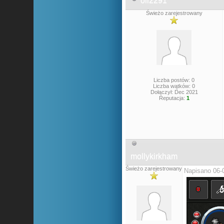
oli2291
Świeżo zarejestrowany
Liczba postów: 0
Liczba wątków: 0
Dołączył: Dec 2021
Reputacja:
1
mollykirkham
Świeżo zarejestrowany
Napisano 06-