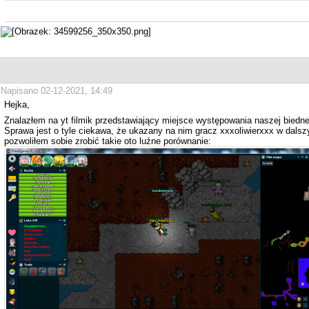
Napisano 02-12-2021, 14:49
Hejka,
Znalazłem na yt filmik przedstawiający miejsce występowania naszej biedne
Sprawa jest o tyle ciekawa, że ukazany na nim gracz xxxoliwierxxx w dals
pozwoliłem sobie zrobić takie oto luźne porównanie: