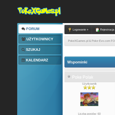
FORUM
Logowanie »
Rejestracja
UŻYTKOWNICY
PokeXGames.pl & Poke-Evo.com 
SZUKAJ
KALENDARZ
Wspominki
Poke Polak
Użytkownik
Liczba postów: 60