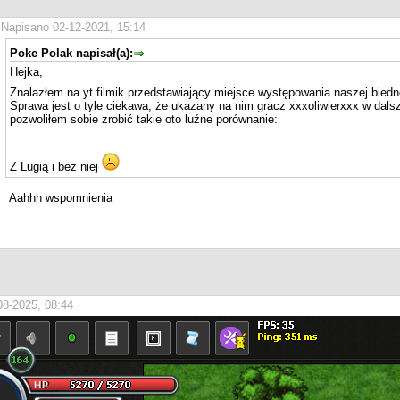
Napisano 02-12-2021, 15:14
Poke Polak napisał(a):
Hejka,
Znalazłem na yt filmik przedstawiający miejsce występowania naszej biedn
Sprawa jest o tyle ciekawa, że ukazany na nim gracz xxxoliwierxxx w dal
pozwoliłem sobie zrobić takie oto luźne porównanie:
Z Lugią i bez niej
Aahhh wspomnienia
08-2025, 08:44