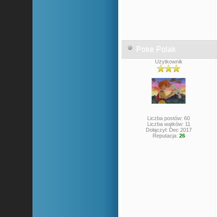
Poke Polak
Użytkownik
Liczba postów: 60
Liczba wątków: 11
Dołączył: Dec 2017
Reputacja:
26