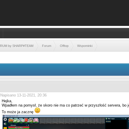
FORUM by SHARP#TEAM
Forum
Offtop
Wspominki
0 głosów - średnia: 0
1
2
3
4
5
Napisano 13-11-2021, 20:36
Hejka,
Wpadłem na pomysł, że skoro nie ma co patrzeć w przyszłość servera, bo jes
To może ja zacznę