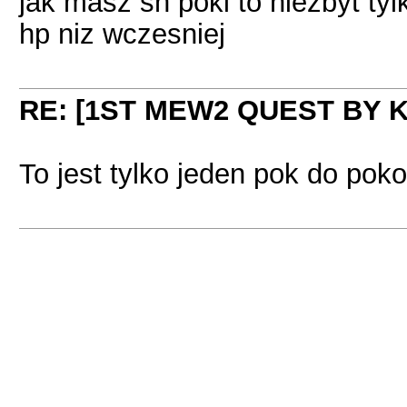
jak masz sh poki to niezbyt ty
hp niz wczesniej
RE: [1ST MEW2 QUEST BY 
To jest tylko jeden pok do pok