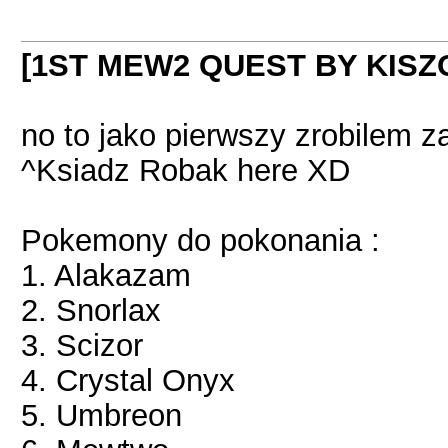
[1ST MEW2 QUEST BY KISZ
no to jako pierwszy zrobilem 
^Ksiadz Robak here XD
Pokemony do pokonania :
1. Alakazam
2. Snorlax
3. Scizor
4. Crystal Onyx
5. Umbreon