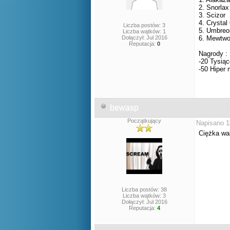
2. Snorlax
3. Scizor
4. Crystal
Liczba postów: 3
5. Umbreo
Liczba wątków: 1
Dołączył: Jul 2016
6. Mewtw
Reputacja:
0
Nagrody :
-20 Tysiąc
-50 Hiper 
bewasp
Początkujący
Napisano 1
Ciężka wa
Liczba postów: 38
Liczba wątków: 3
Dołączył: Jul 2016
Reputacja:
4