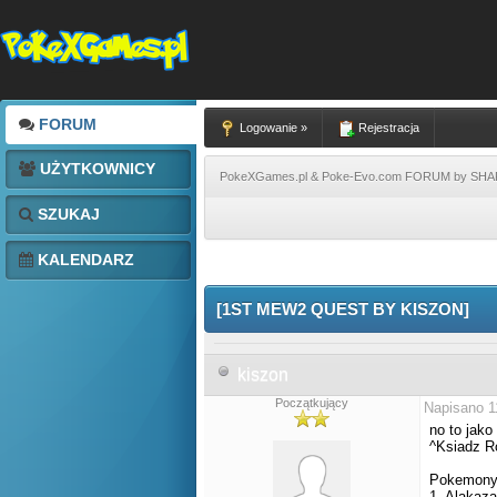
FORUM
Logowanie »
Rejestracja
UŻYTKOWNICY
PokeXGames.pl & Poke-Evo.com FORUM by SH
SZUKAJ
KALENDARZ
[1ST MEW2 QUEST BY KISZON]
kiszon
Początkujący
Napisano 1
no to jako
^Ksiadz R
Pokemony 
1. Alakaz