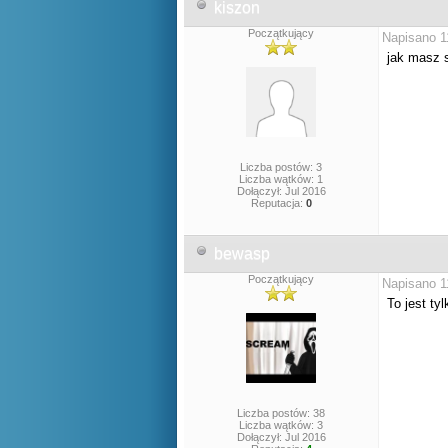
kiszon
Początkujący
Napisano 1
jak masz s
Liczba postów: 3
Liczba wątków: 1
Dołączył: Jul 2016
Reputacja:
0
bewasp
Początkujący
Napisano 1
To jest ty
Liczba postów: 38
Liczba wątków: 3
Dołączył: Jul 2016