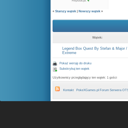
Reputacja:
4
«
Starszy wątek
|
Nowszy wątek
»
Wątek:
Legend Box Quest By Stefan & Major / 
Extreme
Pokaż wersję do druku
Subskrybuj ten wątek
Użytkownicy przeglądający ten wątek: 1 gości
Kontakt
PokeXGames.pl Forum Serwera OT