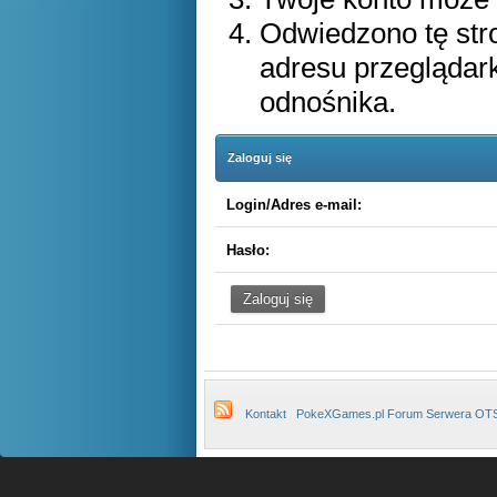
Odwiedzono tę str
adresu przeglądar
odnośnika.
Zaloguj się
Login/Adres e-mail:
Hasło:
Kontakt
PokeXGames.pl Forum Serwera OT