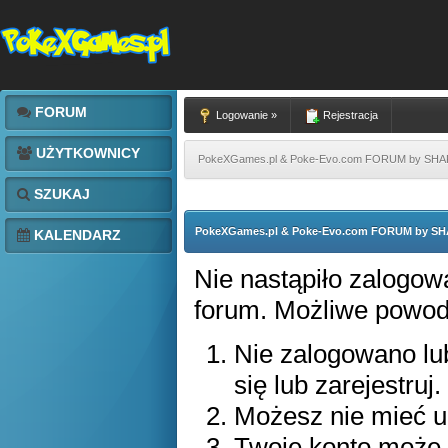
FORUM
Logowanie »
Rejestracja
UŻYTKOWNICY
PokeXGames.pl & Poke-Evo.com FORUM by SH
SZUKAJ
PokeXGames.pl & Poke-Evo.com FORUM by S
KALENDARZ
Nie nastąpiło zalogowa
forum. Możliwe powody 
Nie zalogowano lub
się lub zarejestruj.
Możesz nie mieć up
Twoje konto może 