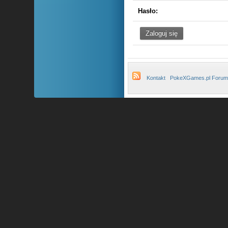
Hasło:
Kontakt
PokeXGames.pl Forum