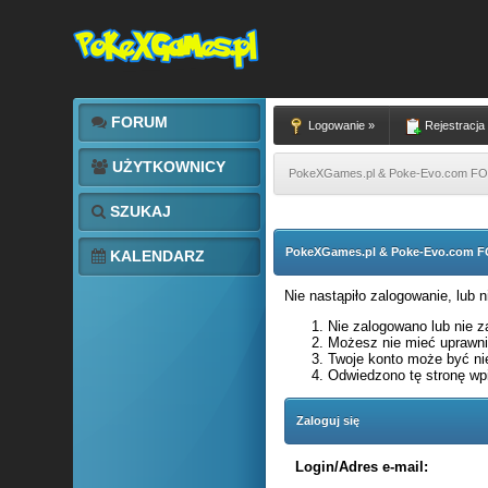
FORUM
Logowanie »
Rejestracja
UŻYTKOWNICY
PokeXGames.pl & Poke-Evo.com 
SZUKAJ
PokeXGames.pl & Poke-Evo.com
KALENDARZ
Nie nastąpiło zalogowanie, lub 
Nie zalogowano lub nie za
Możesz nie mieć uprawnie
Twoje konto może być ni
Odwiedzono tę stronę wpi
Zaloguj się
Login/Adres e-mail: