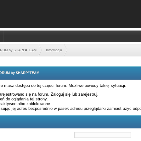
FORUM by SHARP#TEAM
Informacja
 FORUM by SHARP#TEAM
nie masz dostępu do tej części forum. Możliwe powody takiej sytuacji:
rejestrowano się na forum. Zaloguj się lub zarejestruj.
ń do oglądania tej strony.
eaktywne albo zablokowane.
sując jej adres bezpośrednio w pasek adresu przeglądarki zamiast użyć odpo