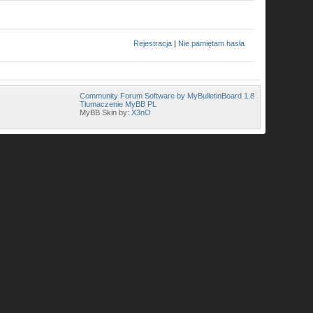
Rejestracja
|
Nie pamiętam hasła
Community Forum Software by MyBulletinBoard 1.8
Tłumaczenie MyBB PL
MyBB Skin by:
X3nO