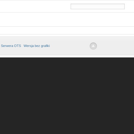
 Serwera OTS
Wersja bez grafiki