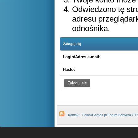
Odwiedzono tę str
adresu przeglądar
odnośnika.
Zaloguj się
Login/Adres e-mail:
Hasło:
Kontakt
PokeXGames.pl Forum Serwera OT