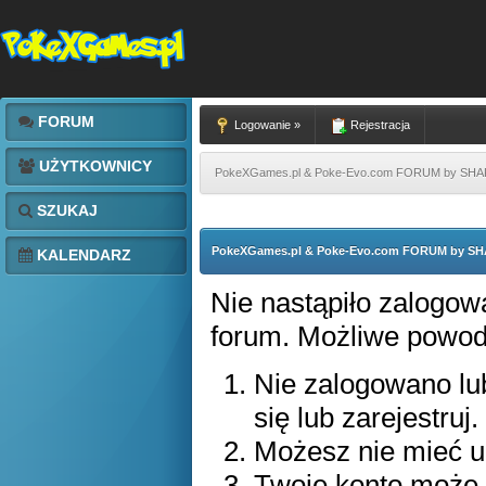
FORUM
Logowanie »
Rejestracja
UŻYTKOWNICY
PokeXGames.pl & Poke-Evo.com FORUM by SH
SZUKAJ
PokeXGames.pl & Poke-Evo.com FORUM by S
KALENDARZ
Nie nastąpiło zalogowa
forum. Możliwe powody 
Nie zalogowano lub
się lub zarejestruj.
Możesz nie mieć up
Twoje konto może 