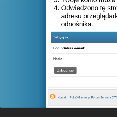
Odwiedzono tę str
adresu przeglądar
odnośnika.
Zaloguj się
Login/Adres e-mail:
Hasło:
Kontakt
PokeXGames.pl Forum Serwera OT