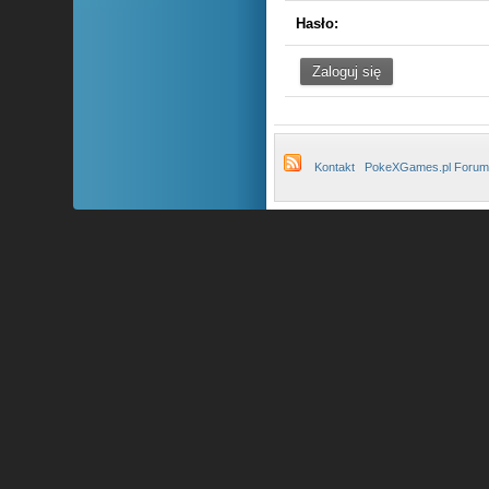
Hasło:
Kontakt
PokeXGames.pl Forum