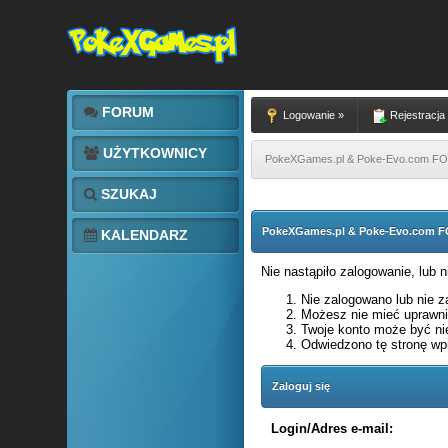
FORUM
Logowanie »
Rejestracja
UŻYTKOWNICY
PokeXGames.pl & Poke-Evo.com 
SZUKAJ
PokeXGames.pl & Poke-Evo.com
KALENDARZ
Nie nastąpiło zalogowanie, lub 
Nie zalogowano lub nie za
Możesz nie mieć uprawnie
Twoje konto może być ni
Odwiedzono tę stronę wpi
Zaloguj się
Login/Adres e-mail: