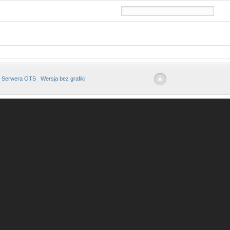
 Serwera OTS
Wersja bez grafiki