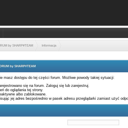
FORUM by SHARP#TEAM
Informacja
 FORUM by SHARP#TEAM
nie masz dostępu do tej części forum. Możliwe powody takiej sytuacji:
rejestrowano się na forum. Zaloguj się lub zarejestruj.
ń do oglądania tej strony.
eaktywne albo zablokowane.
sując jej adres bezpośrednio w pasek adresu przeglądarki zamiast użyć odpo