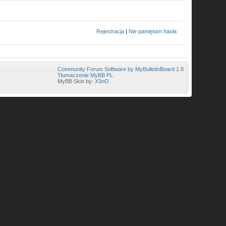
Rejestracja
|
Nie pamiętam hasła
Community Forum Software by MyBulletinBoard 1.8
Tłumaczenie MyBB PL
MyBB Skin by:
X3nO