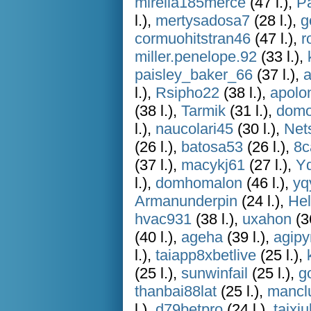
mirella185merce
(47 l.),
Pa
l.),
mertysadosa7
(28 l.),
g
cormuohitstran46
(47 l.),
r
miller.penelope.92
(33 l.),
paisley_baker_66
(37 l.),
l.),
Rsipho22
(38 l.),
apolo
(38 l.),
Tarmik
(31 l.),
domo
l.),
naucolari45
(30 l.),
Net
(26 l.),
batosa53
(26 l.),
8c
(37 l.),
macykj61
(27 l.),
Y
l.),
domhomalon
(46 l.),
yq
Armanunderpin
(24 l.),
Hel
hvac931
(38 l.),
uxahon
(36
(40 l.),
ageha
(39 l.),
agip
l.),
taiapp8xbetlive
(25 l.),
(25 l.),
sunwinfail
(25 l.),
g
thanbai88lat
(25 l.),
mancl
l.),
d79betpro
(24 l.),
taixiul