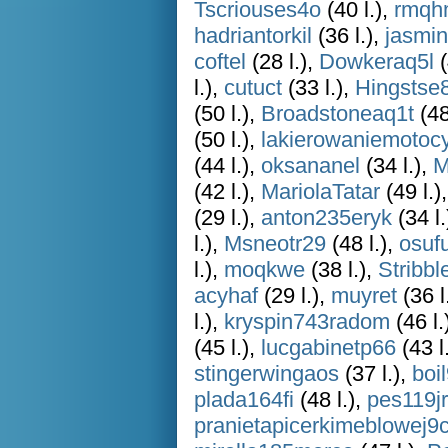
Tscriouses4o
(40 l.),
rmqh
hadriantorkil
(36 l.),
jasmin
coftel
(28 l.),
Dowkeraq5l
(
l.),
cutuct
(33 l.),
Hingstse
(50 l.),
Broadstoneaq1t
(48
(50 l.),
lakierowaniemotocy
(44 l.),
oksananel
(34 l.),
M
(42 l.),
MariolaTatar
(49 l.)
(29 l.),
anton235eryk
(34 l.
l.),
Msneotr29
(48 l.),
osuf
l.),
moqkwe
(38 l.),
Stribbl
acyhaf
(29 l.),
muyret
(36 l
l.),
kryspin743radom
(46 l.
(45 l.),
lucgabinetp66
(43 l
stingerwingaos
(37 l.),
boi
plada164fi
(48 l.),
pes119jr
pranietapicerkimeblowej9