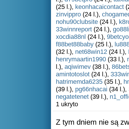
(25 l.),
keonhacaicontact
(
zinvippro
(24 l.),
chogame
nohu90clubsite
(24 l.),
k8r
33winnreport
(24 l.),
go88l
xocdia88nl
(24 l.),
9betcyo
f88bet88baby
(25 l.),
lu888
(32 l.),
net68win12
(24 l.),
henrymaartin1990
(33 l.),
l.),
aqiwimev
(38 l.),
86bet
amintotoslot
(24 l.),
333wi
hatrimemda6235
(35 l.),
h
(39 l.),
pg66nhacai
(34 l.),
negatetenet
(39 l.),
n1_offi
1 ukryto
Z tym dniem nie są z