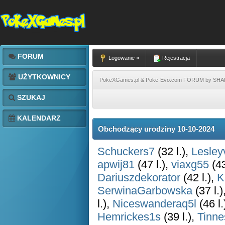
FORUM
Logowanie »
Rejestracja
UŻYTKOWNICY
PokeXGames.pl & Poke-Evo.com FORUM by SH
SZUKAJ
KALENDARZ
Obchodzący urodziny 10-10-2024
Schuckers7
(32 l.),
Lesley
apwij81
(47 l.),
viaxg55
(43
Dariuszdekorator
(42 l.),
K
SerwinaGarbowska
(37 l.)
l.),
Niceswanderaq5l
(46 l.
Hemrickes1s
(39 l.),
Tinn