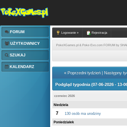
FORUM
Logowanie »
Rejestracja
UŻYTKOWNICY
PokeXGames.pl & Poke-Evo.com FORUM by SH
SZUKAJ
KALENDARZ
« Poprzedni tydzień
|
Następny ty
Podgląd tygodnia (07-06-2026 - 13-0
czerwiec 2026
Niedziela
7
130 osób ma urodziny
Poniedziałek