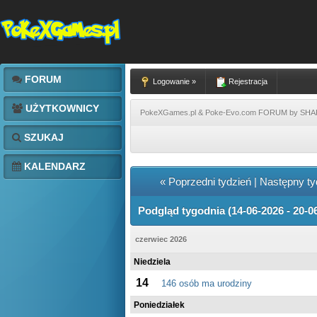
FORUM
Logowanie »
Rejestracja
UŻYTKOWNICY
PokeXGames.pl & Poke-Evo.com FORUM by SH
SZUKAJ
KALENDARZ
« Poprzedni tydzień
|
Następny ty
Podgląd tygodnia (14-06-2026 - 20-0
czerwiec 2026
Niedziela
14
146 osób ma urodziny
Poniedziałek