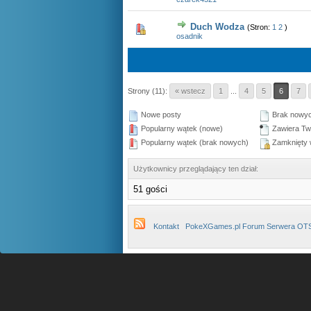
Duch Wodza
(Stron:
1
2
)
1 głosów - średnia ocena: 5 na 5 gwiazdek
1
2
3
4
5
osadnik
Strony (11):
« wstecz
1
...
4
5
6
7
Nowe posty
Brak nowyc
Popularny wątek (nowe)
Zawiera Tw
Popularny wątek (brak nowych)
Zamknięty 
Użytkownicy przeglądający ten dział:
51 gości
Kontakt
PokeXGames.pl Forum Serwera OT