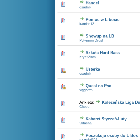
Handel
1 głosów - średnia ocena: 5 na 5 gwiazdek
1
2
3
4
5
osadnik
Pomoc w L boxie
0 głosów - średnia ocena: 0 na 5 gwiazdek
1
2
3
4
5
kamlos12
Showup na LB
0 głosów - średnia ocena: 0 na 5 gwiazdek
1
2
3
4
5
Pokemon Druid
Szkoła Hard Bass
0 głosów - średnia ocena: 0 na 5 gwiazdek
1
2
3
4
5
KrystiZiom
Usterka
1 głosów - średnia ocena: 5 na 5 gwiazdek
1
2
3
4
5
osadnik
Quest na Psa
0 głosów - średnia ocena: 0 na 5 gwiazdek
1
2
3
4
5
xiggortm
Ankieta:
Koleżeńska Liga Du
1 głosów - średnia ocena: 5 na 5 gwiazdek
1
2
3
4
5
Chesd
Kabaret Styczeń-Luty
0 głosów - średnia ocena: 0 na 5 gwiazdek
1
2
3
4
5
Vatasha
Poszukuje osoby do L Box
0 głosów - średnia ocena: 0 na 5 gwiazdek
1
2
3
4
5
czarek4321