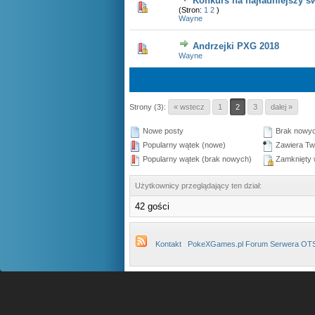
Konkurs na najładniejszy 
3 głosów - średnia ocena: 2.67 na 5 gwiazdek
1
2
3
4
5
(Stron:
1
2
)
Wayne
Andrzejki PXG 2018
2 głosów - średnia ocena: 4 na 5 gwiazdek
1
2
3
4
5
Wayne
Strony (3):
« wstecz
1
2
3
dalej »
Nowe posty
Brak nowyc
Popularny wątek (nowe)
Zawiera Tw
Popularny wątek (brak nowych)
Zamknięty 
Użytkownicy przeglądający ten dział:
42 gości
Kontakt
PokeXGames.pl Forum Serwera OT