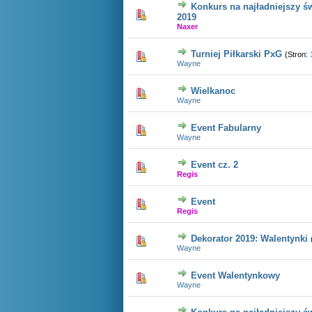
Konkurs na najładniejszy 
3 głosów - średnia ocena: 2.67 na 5 gwiazdek
1
2
3
4
5
2019
Naxer
Turniej Piłkarski PxG
(Stron:
3 głosów - średnia ocena: 4 na 5 gwiazdek
1
2
3
4
5
Wayne
Wielkanoc
1 głosów - średnia ocena: 5 na 5 gwiazdek
1
2
3
4
5
Wayne
Event Fabularny
2 głosów - średnia ocena: 4.5 na 5 gwiazdek
1
2
3
4
5
Wayne
Event cz. 2
2 głosów - średnia ocena: 5 na 5 gwiazdek
1
2
3
4
5
Regis
Event
2 głosów - średnia ocena: 3 na 5 gwiazdek
1
2
3
4
5
Regis
Dekorator 2019: Walentynki
2 głosów - średnia ocena: 5 na 5 gwiazdek
1
2
3
4
5
Wayne
Event Walentynkowy
2 głosów - średnia ocena: 3 na 5 gwiazdek
1
2
3
4
5
Wayne