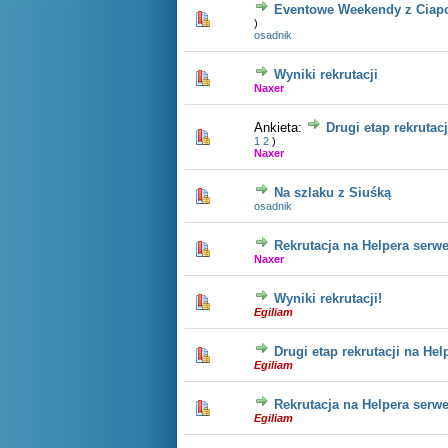
Eventowe Weekendy z Ciap
3 głosów - średnia ocena: 2.67 na 5 gwiazdek
1
2
3
4
5
)
osadnik
Wyniki rekrutacji
2 głosów - średnia ocena: 1 na 5 gwiazdek
1
2
3
4
5
Naxer
Ankieta:
Drugi etap rekrutac
1 głosów - średnia ocena: 1 na 5 gwiazdek
1
2
3
4
5
1
2
)
Naxer
Na szlaku z Siuśką
2 głosów - średnia ocena: 1 na 5 gwiazdek
1
2
3
4
5
osadnik
Rekrutacja na Helpera serw
3 głosów - średnia ocena: 3.67 na 5 gwiazdek
1
2
3
4
5
Naxer
Wyniki rekrutacji!
0 głosów - średnia ocena: 0 na 5 gwiazdek
1
2
3
4
5
Egiliam
Drugi etap rekrutacji na Hel
1 głosów - średnia ocena: 5 na 5 gwiazdek
1
2
3
4
5
Egiliam
Rekrutacja na Helpera serw
1 głosów - średnia ocena: 5 na 5 gwiazdek
1
2
3
4
5
Egiliam