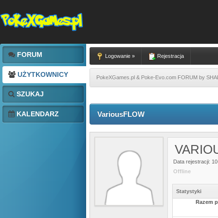
FORUM
Logowanie »
Rejestracja
UŻYTKOWNICY
PokeXGames.pl & Poke-Evo.com FORUM by SH
SZUKAJ
KALENDARZ
VariousFLOW
VARI
Data rejestracji: 1
Offline
Statystyki
Razem p