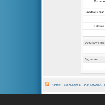
Razem w
Spędzony czas 
Ostatnia 
Dodatkowe info
Sygnatura
Kontakt
PokeXGames.pl Forum Serwera OT