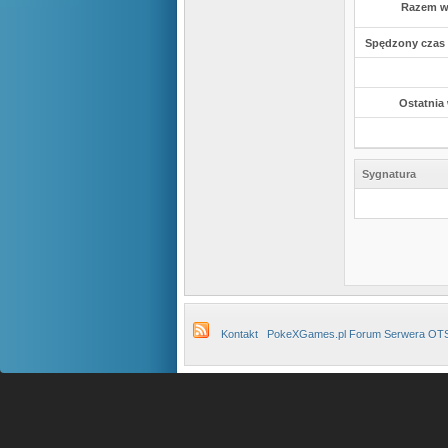
Razem w
Spędzony czas 
Ostatnia 
Sygnatura
Kontakt
PokeXGames.pl Forum Serwera OT