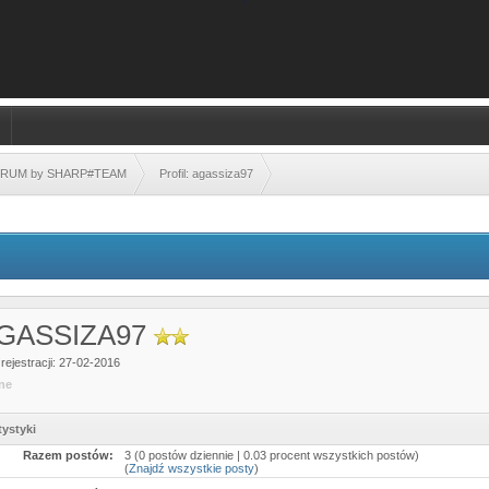
FORUM by SHARP#TEAM
Profil: agassiza97
GASSIZA97
rejestracji: 27-02-2016
ine
tystyki
Razem postów:
3 (0 postów dziennie | 0.03 procent wszystkich postów)
(
Znajdź wszystkie posty
)