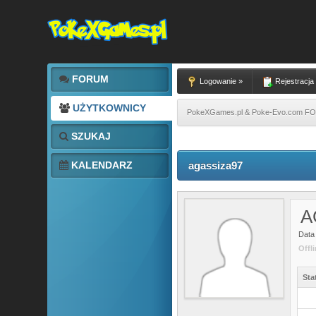
FORUM
Logowanie »
Rejestracja
UŻYTKOWNICY
PokeXGames.pl & Poke-Evo.com 
SZUKAJ
KALENDARZ
agassiza97
A
Data 
Offl
Sta