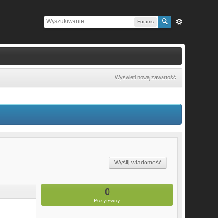
Forums
Wyświetl nową zawartość
Wyślij wiadomość
0
Pozytywny