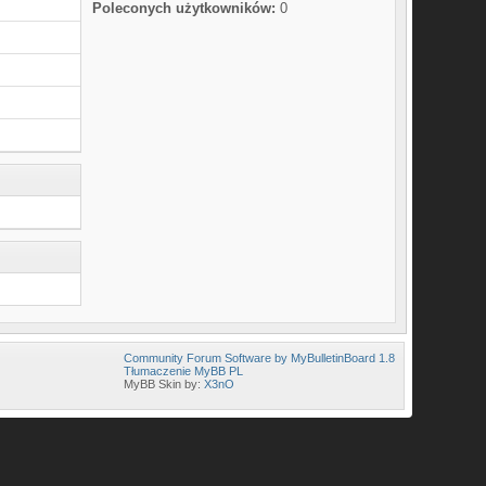
Poleconych użytkowników:
0
Community Forum Software by MyBulletinBoard 1.8
Tłumaczenie MyBB PL
MyBB Skin by:
X3nO