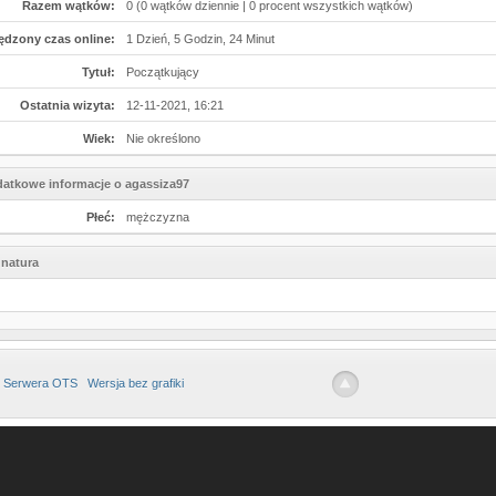
Razem wątków:
0 (0 wątków dziennie | 0 procent wszystkich wątków)
ędzony czas online:
1 Dzień, 5 Godzin, 24 Minut
Tytuł:
Początkujący
Ostatnia wizyta:
12-11-2021, 16:21
Wiek:
Nie określono
atkowe informacje o agassiza97
Płeć:
mężczyzna
natura
 Serwera OTS
Wersja bez grafiki