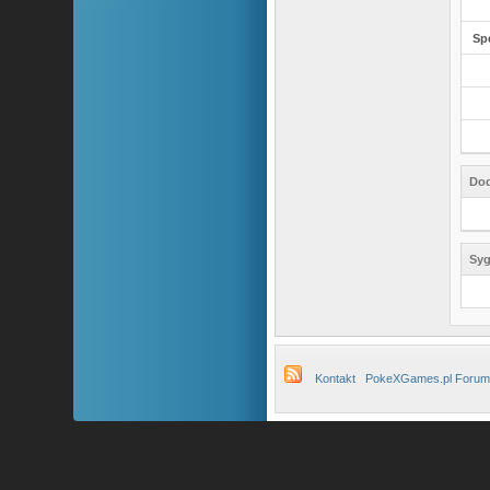
Sp
Dod
Syg
Kontakt
PokeXGames.pl Forum