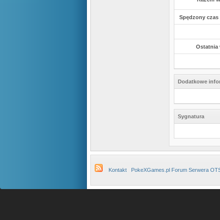
Spędzony czas 
Ostatnia 
Dodatkowe info
Sygnatura
Kontakt
PokeXGames.pl Forum Serwera OT