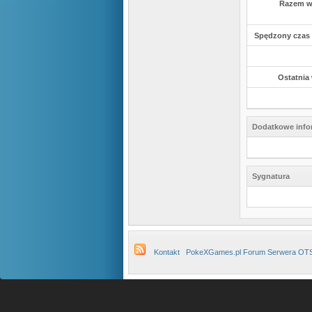
Razem w
Spędzony czas 
Ostatnia 
Dodatkowe info
Sygnatura
Kontakt
PokeXGames.pl Forum Serwera OT