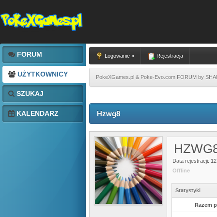
FORUM
Logowanie »
Rejestracja
UŻYTKOWNICY
PokeXGames.pl & Poke-Evo.com FORUM by SH
SZUKAJ
KALENDARZ
Hzwg8
HZWG
Data rejestracji: 1
Offline
Statystyki
Razem p