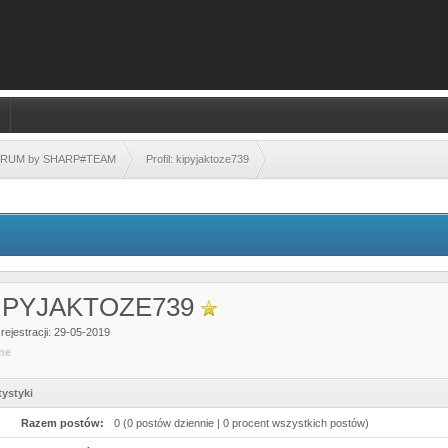
FORUM by SHARP#TEAM
Profil: kipyjaktoze739
IPYJAKTOZE739
rejestracji: 29-05-2019
ine
tystyki
Razem postów:
0 (0 postów dziennie | 0 procent wszystkich postów)