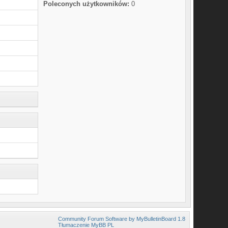
Poleconych użytkowników:
0
Community Forum Software by MyBulletinBoard 1.8
Tłumaczenie MyBB PL