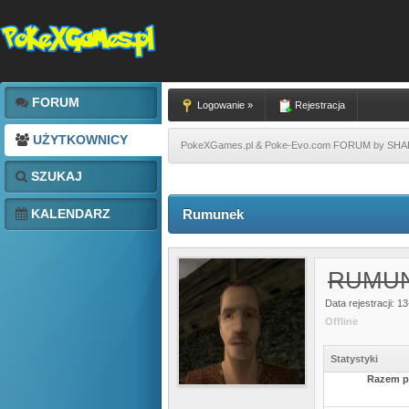
FORUM
Logowanie »
Rejestracja
UŻYTKOWNICY
PokeXGames.pl & Poke-Evo.com FORUM by SH
SZUKAJ
KALENDARZ
Rumunek
RUMU
Data rejestracji: 1
Offline
Statystyki
Razem p