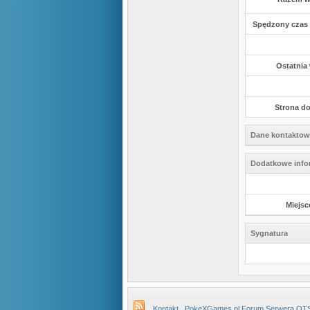
Spędzony czas 
Ostatnia 
Strona d
Dane kontaktow
Dodatkowe info
Miejs
Sygnatura
Kontakt
PokeXGames.pl Forum Serwera OT