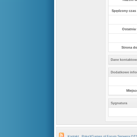
Spędzony czas 
Ostatnia 
Strona d
Dane kontaktow
Dodatkowe infor
Miejs
Sygnatura
Kontakt
PokeXGames.pl Forum Serwera OT