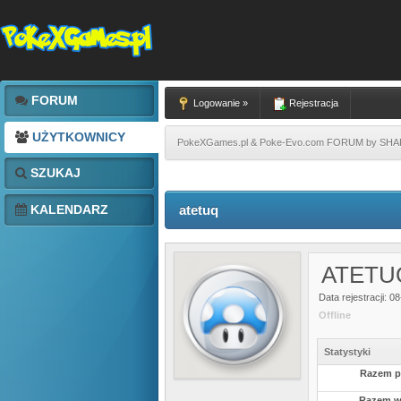
FORUM
Logowanie »
Rejestracja
UŻYTKOWNICY
PokeXGames.pl & Poke-Evo.com FORUM by SH
SZUKAJ
KALENDARZ
atetuq
ATET
Data rejestracji: 0
Offline
Statystyki
Razem p
Razem w