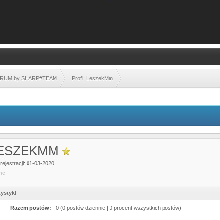
FORUM by SHARP#TEAM
Profil: LeszekMm
ESZEKMM
rejestracji: 01-03-2020
ine
tystyki
Razem postów:
0 (0 postów dziennie | 0 procent wszystkich postów)