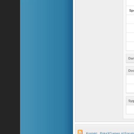
Sp
Dan
Dod
Syg
Kontakt
PokeXGames.pl Forum