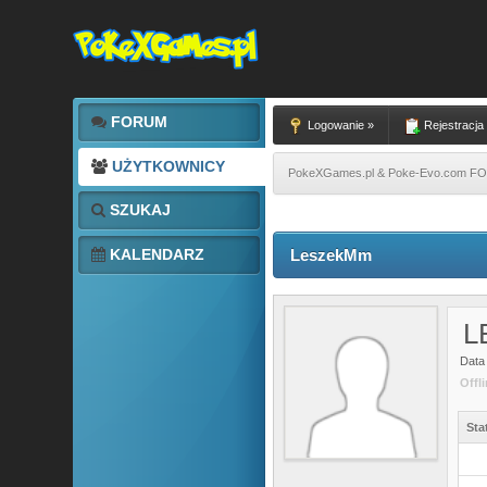
FORUM
Logowanie »
Rejestracja
UŻYTKOWNICY
PokeXGames.pl & Poke-Evo.com 
SZUKAJ
KALENDARZ
LeszekMm
L
Data 
Offl
Sta