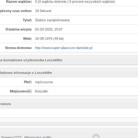
Razem wątków:
0 (0 wątków dziennie | 0 procent wszystkich wątków)
ędzony czas online:
19 Sekund
Tytuł:
Świeżo zarejestrowany
Ostatnia wizyta:
01-03-2020, 15:07
Wiek:
16-08-1976 (49 lat)
Strona domowa:
http://www.super-plaszcze-damskie.pl
e kontaktowe użytkownika LeszekMm
atkowe informacje o LeszekMm
Płeć:
mężczyzna
Miejscowość:
Koszalin
natura
 Serwera OTS
Wersja bez grafiki