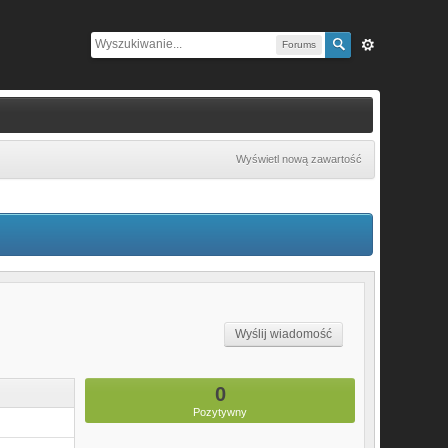
Forums
Wyświetl nową zawartość
Wyślij wiadomość
0
Pozytywny